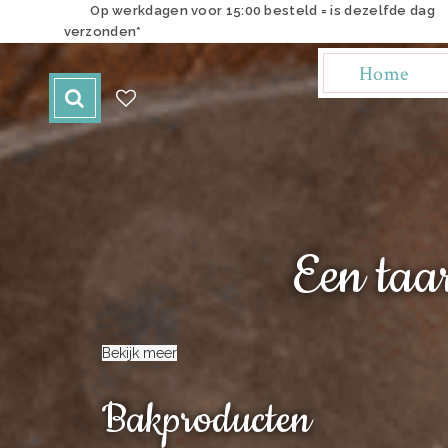
Op werkdagen voor 15:00 besteld = is dezelfde dag
verzonden*
Home
Een taa
Bekijk meer
Bakproducten