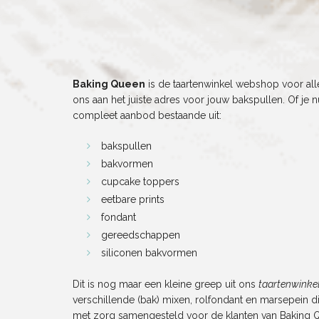
Baking Queen
is de taartenwinkel webshop voor alle
ons aan het juiste adres voor jouw bakspullen. Of je 
compleet aanbod bestaande uit:
bakspullen
bakvormen
cupcake toppers
eetbare prints
fondant
gereedschappen
siliconen bakvormen
Dit is nog maar een kleine greep uit ons
taartenwinke
verschillende (bak) mixen, rolfondant en marsepein di
met zorg samengesteld voor de klanten van Baking Q