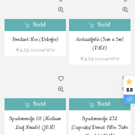
Bestel
Bestel
Fondant Mes (Dekofee)
Acetaatfolie (5cm x 5m)
(PME)
€
4.29
Inclusief BTW
€
4.29
Inclusief BTW
8.8
Bestel
Bestel
Spuitmondje 68 (Medium
Spuitmondje 232
Leaf Nozzle) (JEM)
(Cupcake/Donut Filler Tube