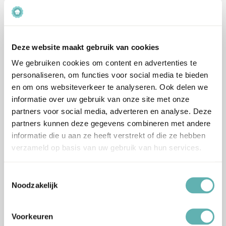
Deze website maakt gebruik van cookies
Bestel
Bestel
We gebruiken cookies om content en advertenties te
personaliseren, om functies voor social media te bieden
Cupcake Decoratieset (12
Wegwerp Spuitzakken en
en om ons websiteverkeer te analyseren. Ook delen we
delig) (Wilton)
Spuitmondjes #1M (6
informatie over uw gebruik van onze site met onze
stuks) (Wilton)
partners voor social media, adverteren en analyse. Deze
€
11.69
Inclusief BTW
partners kunnen deze gegevens combineren met andere
€
5.39
Inclusief BTW
informatie die u aan ze heeft verstrekt of die ze hebben
verzameld op basis van uw gebruik van hun services.
Toestemmingsselectie
Noodzakelijk
Bestel
Bestel
Voorkeuren