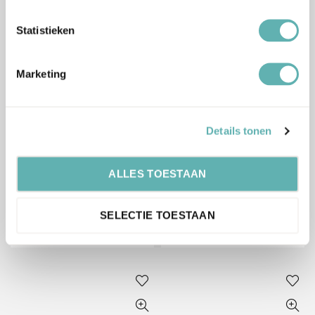
Shot Tops Smaakinfusers
Acetaatfolie (8cm x 20m)
(12 stuks) (Wilton)
(FunCakes)
Statistieken
€
6.49
€
6.79
Inclusief BTW
Inclusief BTW
Marketing
Details tonen
Bestel
Bestel
ALLES TOESTAAN
Acetaatfolie (5,5cm x 20m)
Spuitmondjes Adapter
(FunCakes)
(Groot) (Wilton)
SELECTIE TOESTAAN
€
5.09
€
2.29
Inclusief BTW
Inclusief BTW