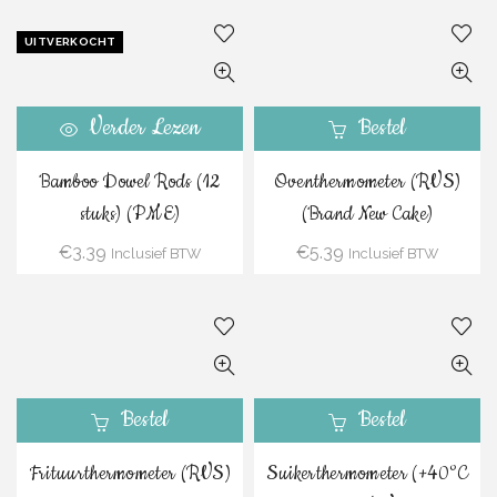
UITVERKOCHT
Verder Lezen
Bestel
Bamboo Dowel Rods (12
Oventhermometer (RVS)
stuks) (PME)
(Brand New Cake)
€
3.39
€
5.39
Inclusief BTW
Inclusief BTW
Bestel
Bestel
Frituurthermometer (RVS)
Suikerthermometer (+40°C