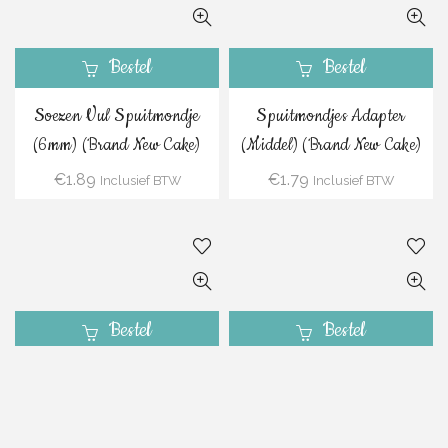
Bestel
Bestel
Soezen Vul Spuitmondje
Spuitmondjes Adapter
(6mm) (Brand New Cake)
(Middel) (Brand New Cake)
€
1.89
€
1.79
Inclusief BTW
Inclusief BTW
Bestel
Bestel
Spuitmondjes Adapter
Spuitjesborstel (dubbel)
(Klein) (Brand New Cake)
(12,5cm) (Brand New Cake)
€
1.29
€
1.89
Inclusief BTW
Inclusief BTW