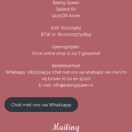
Baking Queen
Salland 60
9405GN Assen
KVK: 67020984
BTW nr: NL002215730B54
Openingstijden:
Onze online shop is 24/7 geopend!
Bereikbaarheid:
Whatsapp:
0851304934
(chat met ons via whatsapp van ma t/m
vrij tussen 10:00 en 15:00)
E-mail:
info@bakingqueen.nl
Chat met ons via Whatsapp
Mailing