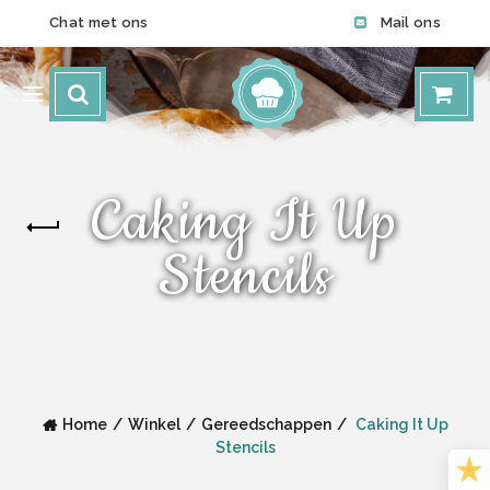
Chat met ons
Mail ons
Caking It Up
Stencils
Home
Winkel
Gereedschappen
Caking It Up
Stencils