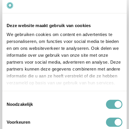
Callets (2,5kg) (Callebaut)
(2,5kg) (Callebaut)
€
63.19
€
63.89
Inclusief BTW
Inclusief BTW
Deze website maakt gebruik van cookies
We gebruiken cookies om content en advertenties te
personaliseren, om functies voor social media te bieden
en om ons websiteverkeer te analyseren. Ook delen we
informatie over uw gebruik van onze site met onze
Bestel
Bestel
partners voor social media, adverteren en analyse. Deze
partners kunnen deze gegevens combineren met andere
Melk Chocolade Callets
Witte Chocolade Callets
informatie die u aan ze heeft verstrekt of die ze hebben
verzameld op basis van uw gebruik van hun services.
(2,5kg) (Callebaut)
(2,5kg) (Callebaut)
€
45.09
€
42.39
Inclusief BTW
Inclusief BTW
Toestemmingsselectie
Noodzakelijk
Voorkeuren