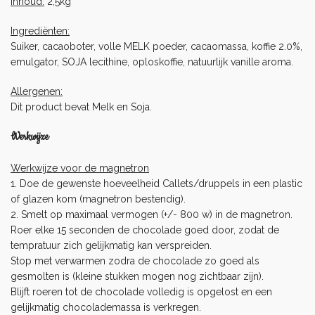
Inhoud:
2,5kg
Ingrediënten:
Suiker, cacaoboter, volle MELK poeder, cacaomassa, koffie 2.0%,
emulgator, SOJA lecithine, oploskoffie, natuurlijk vanille aroma.
Allergenen:
Dit product bevat Melk en Soja.
Werkwijze
Werkwijze voor de magnetron
1. Doe de gewenste hoeveelheid Callets/druppels in een plastic
of glazen kom (magnetron bestendig).
2. Smelt op maximaal vermogen (+/- 800 w) in de magnetron.
Roer elke 15 seconden de chocolade goed door, zodat de
tempratuur zich gelijkmatig kan verspreiden.
Stop met verwarmen zodra de chocolade zo goed als
gesmolten is (kleine stukken mogen nog zichtbaar zijn).
Blijft roeren tot de chocolade volledig is opgelost en een
gelijkmatig chocolademassa is verkregen.