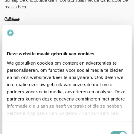
Schaap de chocolade die in contact staat met de wand door de
massa heen.
Callebaut
De chocolade producten van Callebaut worden geselecteerd
door professionele chocolatiers, banketbakkers en patissiers
wereldwijd.
In het chocolade-hart van België worden al meer dan 100 jaar
Deze website maakt gebruik van cookies
de lekkerste chocoladesoorten geproduceerd.
We gebruiken cookies om content en advertenties te
De Callebaut chocoladecallets zijn voor 100% procent gemaakt
personaliseren, om functies voor social media te bieden
van chocolade in zijn puurste vorm, couverture genaamd.
en om ons websiteverkeer te analyseren. Ook delen we
Dankzij de druppelvorm zijn de callets heel snel en dus
informatie over uw gebruik van onze site met onze
gemakkelijk te smelten.
partners voor social media, adverteren en analyse. Deze
Je kunt ze bijvoorbeeld in de opgeloste couverture te strooien
partners kunnen deze gegevens combineren met andere
voor optimale voorkristallisatie.
informatie die u aan ze heeft verstrekt of die ze hebben
Het werken met Callebaut chocolade is niet alleen heel erg fijn,
verzameld op basis van uw gebruik van hun services.
het is ook nog een goed voor het welzijn van de cacaoboeren.
Voor elke Callet™ van de Finest Belgian Chocolate range,
Toestemmingsselectie
gebruikt Callebaut enkel 100% duurzame cacao.