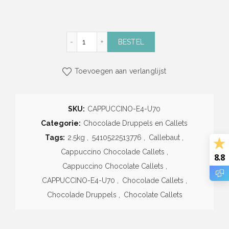
Cappuccino Chocolade Callets (2,5kg) (Call
BESTEL
Toevoegen aan verlanglijst
SKU:
CAPPUCCINO-E4-U70
Categorie:
Chocolade Druppels en Callets
Tags:
2.5kg
,
5410522513776
,
Callebaut
,
Cappuccino Chocolade Callets
,
8.8
Cappuccino Chocolate Callets
,
CAPPUCCINO-E4-U70
,
Chocolade Callets
,
Chocolade Druppels
,
Chocolate Callets