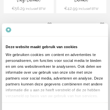
(3kg) (Kessko)
(Kessko)
€
56.29
€
42.99
Inclusief BTW
Inclusief BTW
Bestel
Bestel
Deze website maakt gebruik van cookies
We gebruiken cookies om content en advertenties te
Chocolade Bavarois Mix
Aardbei Bavarois Mix (3kg)
personaliseren, om functies voor social media te bieden
(3kg) (Kessko)
(Kessko)
en om ons websiteverkeer te analyseren. Ook delen we
informatie over uw gebruik van onze site met onze
€
51.29
€
61.59
Inclusief BTW
Inclusief BTW
partners voor social media, adverteren en analyse. Deze
partners kunnen deze gegevens combineren met andere
informatie die u aan ze heeft verstrekt of die ze hebben
verzameld op basis van uw gebruik van hun services.
Toestemmingsselectie