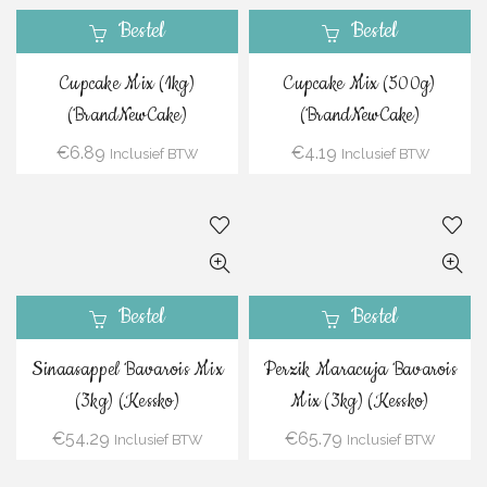
Bestel
Bestel
Cupcake Mix (1kg)
Cupcake Mix (500g)
(BrandNewCake)
(BrandNewCake)
€
6.89
€
4.19
Inclusief BTW
Inclusief BTW
Bestel
Bestel
Sinaasappel Bavarois Mix
Perzik Maracuja Bavarois
(3kg) (Kessko)
Mix (3kg) (Kessko)
€
54.29
€
65.79
Inclusief BTW
Inclusief BTW