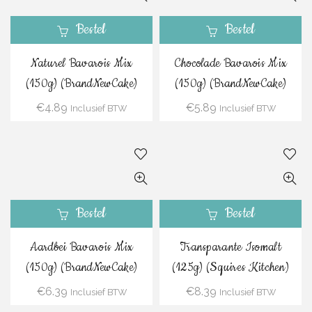
Bestel
Bestel
Naturel Bavarois Mix
Chocolade Bavarois Mix
(150g) (BrandNewCake)
(150g) (BrandNewCake)
€
4.89
€
5.89
Inclusief BTW
Inclusief BTW
Bestel
Bestel
Aardbei Bavarois Mix
Transparante Isomalt
(150g) (BrandNewCake)
(125g) (Squires Kitchen)
€
6.39
€
8.39
Inclusief BTW
Inclusief BTW