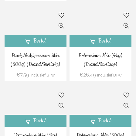
Bestel
Bestel
Banketbakkersroom Mix
Botercrème Mix (4kg)
(800g) (BrandNewCake)
(BrandNewCake)
€
7.59
€
26.49
Inclusief BTW
Inclusief BTW
Bestel
Bestel
Botercrème Mix (1kg)
Botercrème Mix (500g)