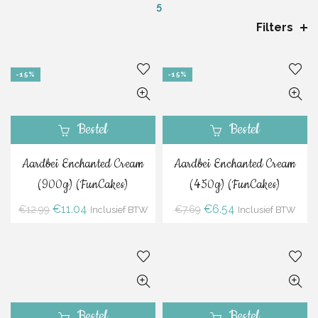
5
Filters
-15%
-15%
Bestel
Bestel
Aardbei Enchanted Cream
Aardbei Enchanted Cream
(900g) (FunCakes)
(450g) (FunCakes)
Oorspronkelijke
Huidige
Oorspronkelijke
Huidige
€
11.04
€
6.54
€
12.99
€
7.69
Inclusief BTW
Inclusief BTW
prijs
prijs
prijs
prijs
was:
is:
was:
is:
€12.99.
€11.04.
€7.69.
€6.54.
Bestel
Bestel