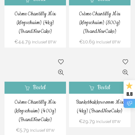
Crème Chantilly Mix
Crème Chantilly Mix
(klopschuim) (4kg)
(klopschuim) (800g)
(BrandNewCake)
(BrandNewCake)
€
44.79
€
10.69
Inclusief BTW
Inclusief BTW
Bestel
Bestel
8.8
Crème Chantilly Mix
Banketbakkersroom Mix
(klopschuim) (400g)
(4kg) (BrandNewCake)
(BrandNewCake)
€
29.79
Inclusief BTW
€
5.79
Inclusief BTW