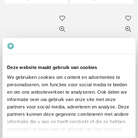
Bestel
Bestel
Appel Kaneelcake Mix
Amandelcake Mix (400g)
Deze website maakt gebruik van cookies
(400g) (Glutenvrij)
(Glutenvrij)
(BrandNewCake)
(BrandNewCake)
We gebruiken cookies om content en advertenties te
personaliseren, om functies voor social media te bieden
€
5.29
€
3.89
Inclusief BTW
Inclusief BTW
en om ons websiteverkeer te analyseren. Ook delen we
informatie over uw gebruik van onze site met onze
partners voor social media, adverteren en analyse. Deze
-15%
-15%
partners kunnen deze gegevens combineren met andere
informatie die u aan ze heeft verstrekt of die ze hebben
verzameld op basis van uw gebruik van hun services.
Bestel
Bestel