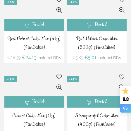
-15%
-15%
Bestel
Bestel
Red Velvet Cake Mix (4kg)
Red Velvet Cake Mix
(FunCakes)
(500g) (FunCakes)
Oorspronkelijke
Huidige
Oorspronkelijke
Huidige
€
24.13
€
5.01
€
28.39
€
5.89
Inclusief BTW
Inclusief BTW
prijs
prijs
prijs
prijs
was:
is:
was:
is:
€28.39.
€24.13.
€5.89.
€5.01.
-15%
-15%
8.8
Bestel
Bestel
Carrot Cake Mix (1kg)
Stroopwafel Cake Mix
(FunCakes)
(400g) (FunCakes)