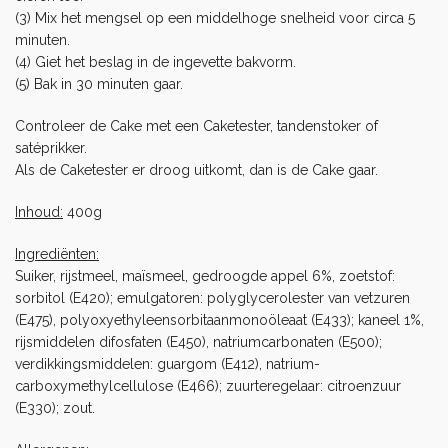
(3) Mix het mengsel op een middelhoge snelheid voor circa 5
minuten.
(4) Giet het beslag in de ingevette bakvorm.
(5) Bak in 30 minuten gaar.
Controleer de Cake met een
Caketester
, tandenstoker of
satéprikker.
Als de Caketester er droog uitkomt, dan is de Cake gaar.
Inhoud:
400g
Ingrediënten:
Suiker, rijstmeel, maïsmeel, gedroogde appel 6%, zoetstof:
sorbitol (E420); emulgatoren: polyglycerolester van vetzuren
(E475), polyoxyethyleensorbitaanmonoöleaat (E433); kaneel 1%,
rijsmiddelen difosfaten (E450), natriumcarbonaten (E500);
verdikkingsmiddelen: guargom (E412), natrium-
carboxymethylcellulose (E466); zuurteregelaar: citroenzuur
(E330); zout.