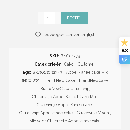
Appel Kaneelcake Mix (400g) (Glutenvrij) 
BESTEL
Toevoegen aan verlanglijst
8.8
SKU:
BNC01279
Categorieën:
Cake
,
Glutenvrij
Tags:
8719013032343
,
Appel Kaneelcake Mix
,
BNC01279
,
Brand New Cake
,
BrandNewCake
,
BrandNewCake Glutenvrij
,
Glutenvrije Appel Kaneel Cake Mix
,
Glutenvrije Appel Kaneelcake
,
Glutenvrije Appelkaneelcake
,
Glutenvrije Mixen
,
Mix voor Glutenvrije Appelkaneelcake