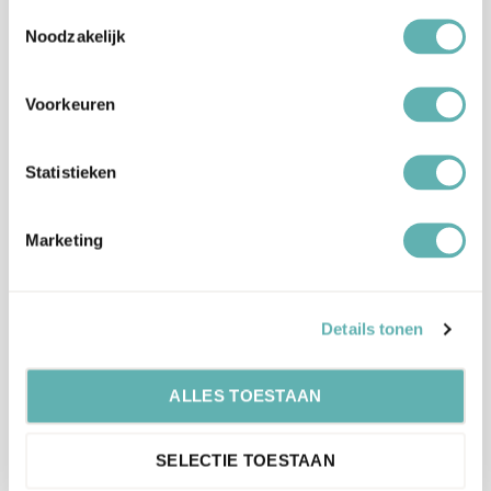
Toestemmingsselectie
Noodzakelijk
Glutenvrij.
Allergenen
Kan sporen bevatten van Melk, Ei, Soja en
Noten.
Voorkeuren
Artikelnummer
BNC01279
Statistieken
EAN
8719013032343
Marketing
Beoordelingen
Er zijn nog geen beoordelingen.
Details tonen
ALLES TOESTAAN
Enkel ingelogde klanten die dit product gekocht hebben,
kunnen een beoordeling schrijven.
SELECTIE TOESTAAN
Verzenden en levertijd: