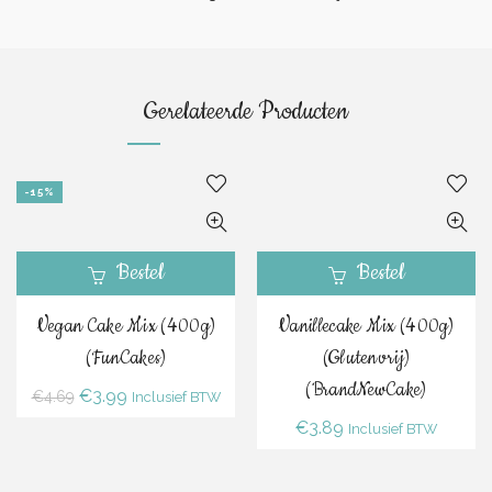
Gerelateerde Producten
-15%
Bestel
Bestel
Vegan Cake Mix (400g)
Vanillecake Mix (400g)
(FunCakes)
(Glutenvrij)
(BrandNewCake)
Oorspronkelijke
Huidige
€
3.99
€
4.69
Inclusief BTW
prijs
prijs
€
3.89
Inclusief BTW
was:
is:
€4.69.
€3.99.