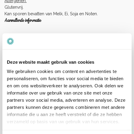
Allergenen:
Glutenvrij.
Kan sporen bevatten van Melk, Ei, Soja en Noten.
Aanvullende informatie
Merk
BrandNewCake
Inhoud
400g
Deze website maakt gebruik van cookies
Suiker, rijstmeel, maïsmeel, gedroogde
We gebruiken cookies om content en advertenties te
appel 6%, zoetstof: sorbitol (E420);
personaliseren, om functies voor social media te bieden
emulgatoren: polyglycerolester van
en om ons websiteverkeer te analyseren. Ook delen we
vetzuren (E475),
informatie over uw gebruik van onze site met onze
polyoxyethyleensorbitaanmonoöleaat
Ingrediënten
partners voor social media, adverteren en analyse. Deze
(E433); kaneel 1%, rijsmiddelen difosfaten
partners kunnen deze gegevens combineren met andere
(E450), natriumcarbonaten (E500);
informatie die u aan ze heeft verstrekt of die ze hebben
verdikkingsmiddelen: guargom (E412),
verzameld op basis van uw gebruik van hun services.
natrium-carboxymethylcellulose (E466);
zuurteregelaar: citroenzuur (E330); zout.