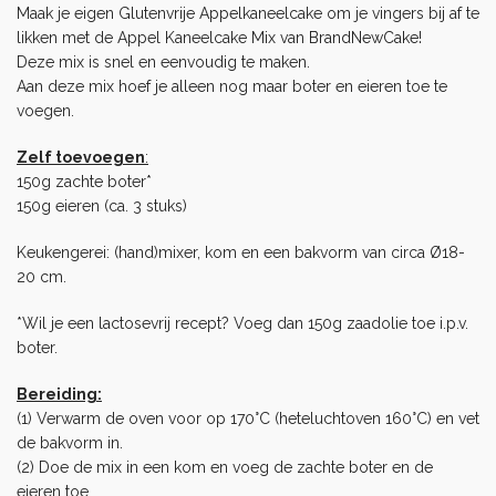
Maak je eigen Glutenvrije Appelkaneelcake om je vingers bij af te
likken met de Appel Kaneelcake Mix van
BrandNewCake
!
Deze mix is snel en eenvoudig te maken.
Aan deze mix hoef je alleen nog maar boter en eieren toe te
voegen.
Zelf toevoegen
:
150g zachte boter*
150g eieren (ca. 3 stuks)
Keukengerei: (hand)mixer, kom en een bakvorm van circa Ø18-
20 cm.
*Wil je een lactosevrij recept? Voeg dan 150g zaadolie toe i.p.v.
boter.
Bereiding:
(1) Verwarm de oven voor op 170°C (heteluchtoven 160°C) en vet
de bakvorm in.
(2) Doe de mix in een kom en voeg de zachte boter en de
eieren toe.