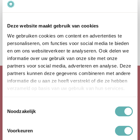
Bestel
Brick Impression Mat
Deze website maakt gebruik van cookies
(PME)
We gebruiken cookies om content en advertenties te
€
2.29
Inclusief BTW
personaliseren, om functies voor social media te bieden
en om ons websiteverkeer te analyseren. Ook delen we
informatie over uw gebruik van onze site met onze
partners voor social media, adverteren en analyse. Deze
partners kunnen deze gegevens combineren met andere
informatie die u aan ze heeft verstrekt of die ze hebben
Over Ons
verzameld op basis van uw gebruik van hun services.
Toestemmingsselectie
Baking Queen is een webwinkel die gespecialiseerd is in de
Noodzakelijk
verkoop van bakartikelen.
Baking Queen is opgestart in 2016.
Voorkeuren
Bekijk ook onze social media kanalen!