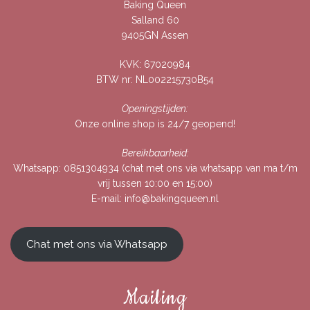
Baking Queen
Salland 60
9405GN Assen
KVK: 67020984
BTW nr: NL002215730B54
Openingstijden:
Onze online shop is 24/7 geopend!
Bereikbaarheid:
Whatsapp:
0851304934
(chat met ons via whatsapp van ma t/m
vrij tussen 10:00 en 15:00)
E-mail:
info@bakingqueen.nl
Chat met ons via Whatsapp
Mailing