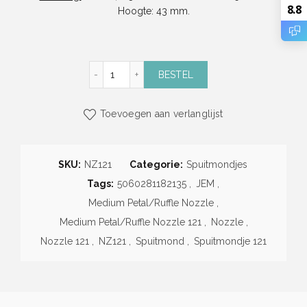
8.8
Hoogte: 43 mm.
Spuitmondje 121 (Medium Petal/Ruffle Nozz
BESTEL
Toevoegen aan verlanglijst
SKU:
NZ121
Categorie:
Spuitmondjes
Tags:
5060281182135
,
JEM
,
Medium Petal/Ruffle Nozzle
,
Medium Petal/Ruffle Nozzle 121
,
Nozzle
,
Nozzle 121
,
NZ121
,
Spuitmond
,
Spuitmondje 121