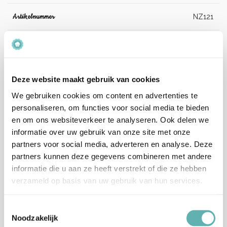
Artikelnummer
NZ121
EAN
5060281182135
Beoordelingen
Deze website maakt gebruik van cookies
We gebruiken cookies om content en advertenties te
Er zijn nog geen beoordelingen.
personaliseren, om functies voor social media te bieden
en om ons websiteverkeer te analyseren. Ook delen we
informatie over uw gebruik van onze site met onze
Enkel ingelogde klanten die dit product gekocht hebben,
partners voor social media, adverteren en analyse. Deze
kunnen een beoordeling schrijven.
partners kunnen deze gegevens combineren met andere
Verzenden en levertijd:
informatie die u aan ze heeft verstrekt of die ze hebben
Onze pakketten worden verstuurd met PostNL.
verzameld op basis van uw gebruik van hun services.
Op werkdagen (maandag tot vrijdag) geldt: voor 15:00 besteld
en betaald = dezelfde werkdag verzonden.
Toestemmingsselectie
Noodzakelijk
Let op, het is erg druk bij PostNL.