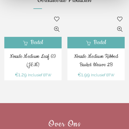
Gerelateerde Producten
Bestel
Bestel
Nozzle Medium Leaf 69
Nozzle Medium Ribbed
(JEM)
Basket Weave 2B
€
1.29
€
1.99
Inclusief BTW
Inclusief BTW
Over Ons