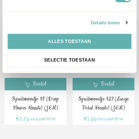
De verzendkosten naar België en Duitsland zijn €7,99.
Details tonen
Gerelateerde Producten
ALLES TOESTAAN
SELECTIE TOESTAAN
Bestel
Bestel
Spuitmondje 1F (Drop
Spuitmondje 127 (Large
Flower Nozzle) (JEM)
Petal Nozzle) (JEM)
€
2.29
€
1.99
Inclusief BTW
Inclusief BTW