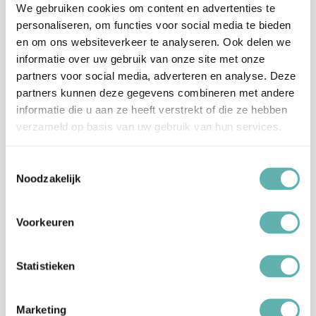
Verzenden en levertijd:
We gebruiken cookies om content en advertenties te
Onze pakketten worden verstuurd met PostNL.
personaliseren, om functies voor social media te bieden
Op werkdagen (maandag tot vrijdag) geldt: voor 15:00 besteld
en om ons websiteverkeer te analyseren. Ook delen we
en betaald = dezelfde werkdag verzonden.
informatie over uw gebruik van onze site met onze
partners voor social media, adverteren en analyse. Deze
Let op, het is erg druk bij PostNL.
partners kunnen deze gegevens combineren met andere
Hierdoor kan je bestelling langer onderweg zijn dan normaal
informatie die u aan ze heeft verstrekt of die ze hebben
(langere levertijden), wij vragen je hiermee rekening te houden
en op tijd te bestellen.
verzameld op basis van uw gebruik van hun services.
Wij hebben helaas geen invloed op de snelheid van de
bezorging.
Toestemmingsselectie
Noodzakelijk
Verzendkosten Nederland:
Orders boven de 65 euro (inclusief BTW) worden gratis
verzonden.
Voorkeuren
Onder dit tarief rekenen wij €5,99 verzendkosten (ongeacht het
gewicht of afmeting).
Let op, Digitale Cadeaubonnen worden niet meegenomen in het
Statistieken
totaal voor gratis verzending. Deze worden naar je toe gemaild.
Marketing
Verzendkosten België en Duitsland: