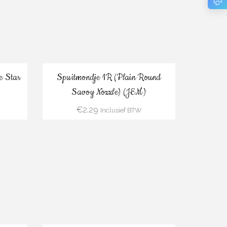
Bestel
e Star
Spuitmondje 1R (Plain Round
Savoy Nozzle) (JEM)
€
2.29
Inclusief BTW