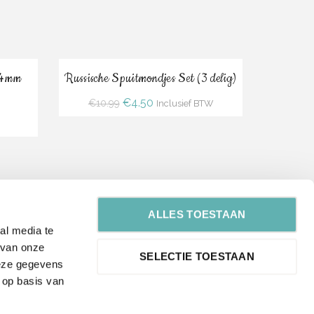
Bestel
Ø4mm
Russische Spuitmondjes Set (3 delig)
Oorspronkelijke
Huidige
€
4.50
€
10.99
Inclusief BTW
prijs
prijs
was:
is:
€10.99.
€4.50.
ALLES TOESTAAN
al media te
 van onze
SELECTIE TOESTAAN
deze gegevens
 op basis van
Bestel
ilton)
ColorSwirl Tri-Color Coupler