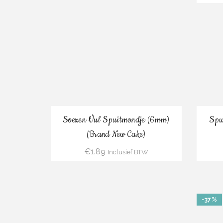
Bestel
Soezen Vul Spuitmondje (6mm)
Spu
(Brand New Cake)
€
1.89
Inclusief BTW
-37%