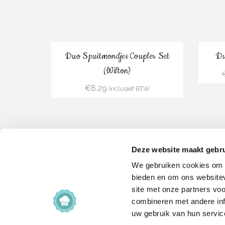
Bestel
Duo Spuitmondjes Coupler Set
Du
(Wilton)
€
8.29
Inclusief BTW
Deze website maakt gebru
We gebruiken cookies om c
bieden en om ons websitev
site met onze partners vo
combineren met andere inf
Bestel
uw gebruik van hun servic
Bloemen Spuitmondjes Set (6 delig)
Starte