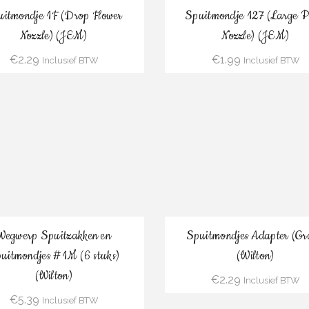
Bestel
Bestel
itmondje 1F (Drop Flower
Spuitmondje 127 (Large P
Nozzle) (JEM)
Nozzle) (JEM)
€
2.29
€
1.99
Inclusief BTW
Inclusief BTW
Bestel
Bestel
Wegwerp Spuitzakken en
Spuitmondjes Adapter (Gr
uitmondjes #1M (6 stuks)
(Wilton)
(Wilton)
€
2.29
Inclusief BTW
€
5.39
Inclusief BTW