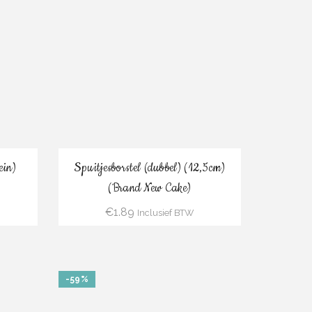
Bestel
ein)
Spuitjesborstel (dubbel) (12,5cm)
(Brand New Cake)
€
1.89
Inclusief BTW
-59%