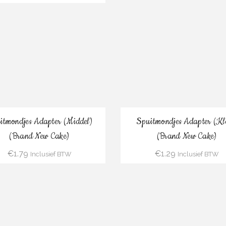
Bestel
Bestel
itmondjes Adapter (Middel)
Spuitmondjes Adapter (Kl
(Brand New Cake)
(Brand New Cake)
€
1.79
€
1.29
Inclusief BTW
Inclusief BTW