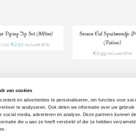
Bestel
Bestel
o Piping Tip Set (Wilton)
Soezen Vul Spuitmondje 
(Patisse)
Oorspronkelijke
Huidige
€
2.50
€
3.99
Inclusief BTW
prijs
prijs
€
2.99
Inclusief BTW
was:
is:
€3.99.
€2.50.
ik van cookies
ontent en advertenties te personaliseren, om functies voor soci
erkeer te analyseren. Ook delen we informatie over uw gebruik
or social media, adverteren en analyse. Deze partners kunnen 
ormatie die u aan ze heeft verstrekt of die ze hebben verzameld
Bestel
Bestel
es.
r Decorating Tip Set (9 delig)
Master Tip Set (55 delig) (W