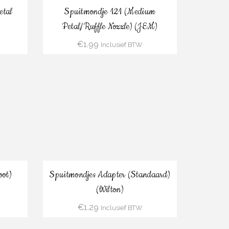
Bestel
etal
Spuitmondje 121 (Medium
Petal/Ruffle Nozzle) (JEM)
€
1.99
Inclusief BTW
Bestel
oot)
Spuitmondjes Adapter (Standaard)
(Wilton)
€
1.29
Inclusief BTW