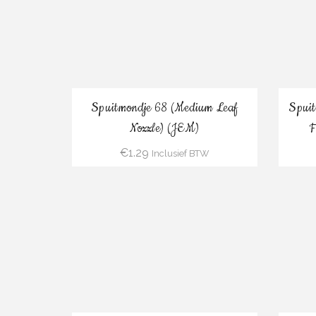
Bestel
Spuitmondje 68 (Medium Leaf
Spui
Nozzle) (JEM)
F
€
1.29
Inclusief BTW