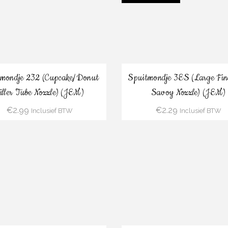
Bestel
Verder Lezen
tmondje 232 (Cupcake/Donut
Spuitmondje 3ES (Large Fin
iller Tube Nozzle) (JEM)
Savoy Nozzle) (JEM)
€
2.99
€
2.29
Inclusief BTW
Inclusief BTW