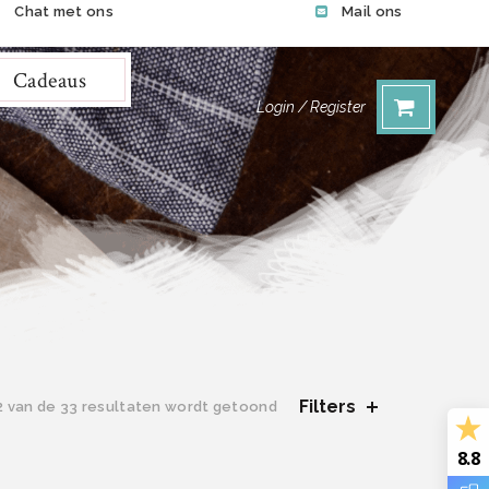
Chat met ons
Mail ons
Cadeaus
Login / Register
Filters
Gesorteerd
2 van de 33 resultaten wordt getoond
op
nieuwste
8.8