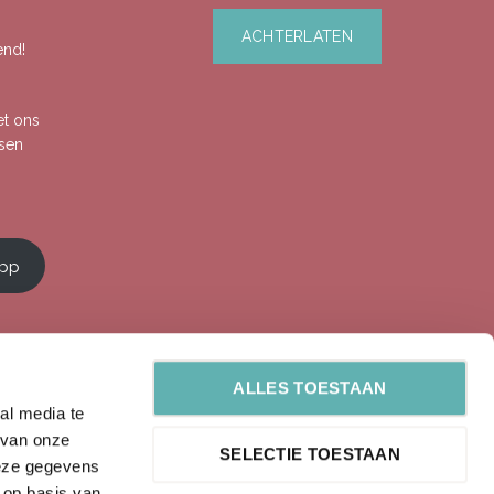
end!
et ons
ssen
app
ALLES TOESTAAN
al media te
 van onze
SELECTIE TOESTAAN
deze gegevens
 op basis van