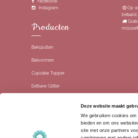
Facebook
Instagram
Op we
betaald
Grati
Producten
inclusi
Bakspullen
Bakvormen
Cupcake Topper
Eetbare Glitter
Eetbare Prints
Deze website maakt gebru
Rolfondant
We gebruiken cookies om c
bieden en om ons websitev
Siliconen Bakvormen
site met onze partners vo
combineren met andere inf
Sprinkles