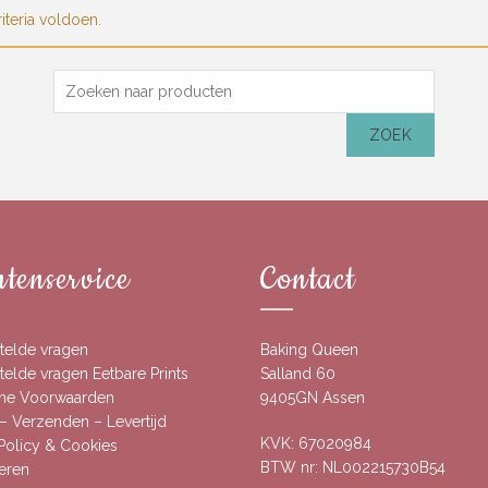
teria voldoen.
Zoek
naar:
ZOEK
tenservice
Contact
telde vragen
Baking Queen
elde vragen Eetbare Prints
Salland 60
ne Voorwaarden
9405GN Assen
– Verzenden – Levertijd
KVK: 67020984
 Policy & Cookies
BTW nr: NL002215730B54
eren