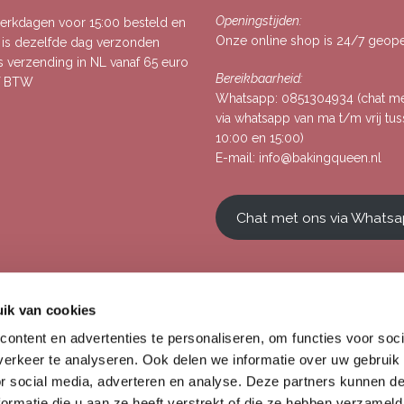
Openingstijden:
rkdagen voor 15:00 besteld en
Onze online shop is 24/7 geop
, is dezelfde dag verzonden
s verzending in NL vanaf 65 euro
Bereikbaarheid:
ef BTW
Whatsapp:
0851304934
(chat m
via whatsapp van ma t/m vrij tu
10:00 en 15:00)
E-mail:
info@bakingqueen.nl
Chat met ons via Whats
ik van cookies
ontent en advertenties te personaliseren, om functies voor soci
erkeer te analyseren. Ook delen we informatie over uw gebruik
or social media, adverteren en analyse. Deze partners kunnen 
ormatie die u aan ze heeft verstrekt of die ze hebben verzameld