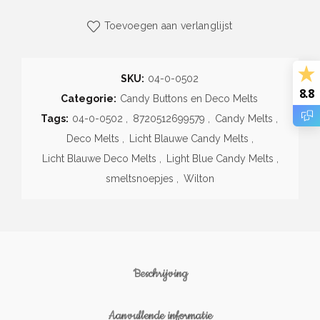
Toevoegen aan verlanglijst
SKU:
04-0-0502
8.8
Categorie:
Candy Buttons en Deco Melts
Tags:
04-0-0502
,
8720512699579
,
Candy Melts
,
Deco Melts
,
Licht Blauwe Candy Melts
,
Licht Blauwe Deco Melts
,
Light Blue Candy Melts
,
smeltsnoepjes
,
Wilton
Beschrijving
Aanvullende informatie