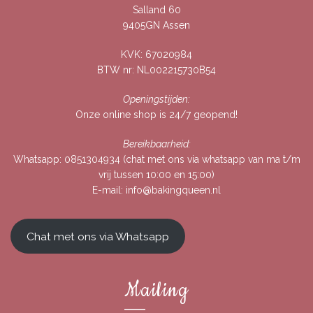
Salland 60
9405GN Assen
KVK: 67020984
BTW nr: NL002215730B54
Openingstijden:
Onze online shop is 24/7 geopend!
Bereikbaarheid:
Whatsapp:
0851304934
(chat met ons via whatsapp van ma t/m
vrij tussen 10:00 en 15:00)
E-mail:
info@bakingqueen.nl
Chat met ons via Whatsapp
Mailing