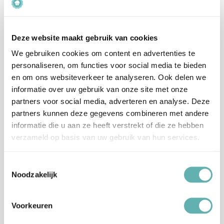
Inhoud
125g
Deze website maakt gebruik van cookies
Suiker, gehydrogeneerd plantaardig vet
We gebruiken cookies om content en advertenties te
(palmpit), melkpoeder (mager), emulgator:
Ingrediënten
personaliseren, om functies voor social media te bieden
E492, E322 (zonnebloem, raapzaad),
en om ons websiteverkeer te analyseren. Ook delen we
kleurstof: E133.
informatie over uw gebruik van onze site met onze
partners voor social media, adverteren en analyse. Deze
Dit product bevat: Melk.
Allergenen
partners kunnen deze gegevens combineren met andere
Kan sporen bevatten van: Noten.
informatie die u aan ze heeft verstrekt of die ze hebben
verzameld op basis van uw gebruik van hun services.
Artikelnummer
04-0-0502
Toestemmingsselectie
EAN
8720512699579
Noodzakelijk
Beoordelingen
Voorkeuren
Er zijn nog geen beoordelingen.