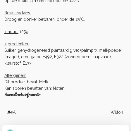
op, de melts zijn dan niet hersmeltbaar).
Bewaaradvies:
Droog en donker bewaren, onder de 25°C.
Inhoud:
125g
Ingrediënten:
Suiker, gehydrogeneerd plantaardig vet (palmpit), melkpoeder
(mager), emulgator: E492, E322 (zonnebloem, raapzaad),
kleurstof: E133.
Allergenen:
Dit product bevat: Melk.
Kan sporen bevatten van: Noten.
Aanvullende informatie
Merk
Wilton
Kleur
Blauw