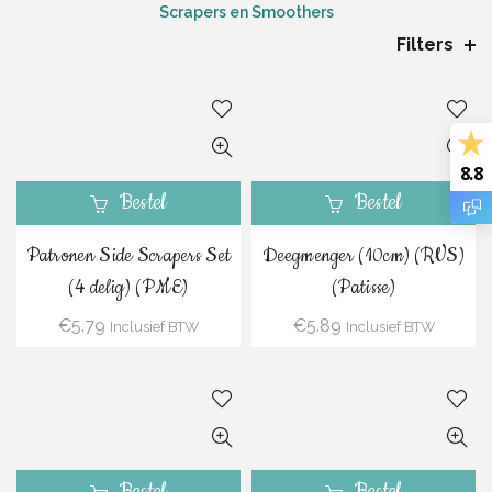
Scrapers en Smoothers
Filters
8.8
Bestel
Bestel
Patronen Side Scrapers Set
Deegmenger (10cm) (RVS)
(4 delig) (PME)
(Patisse)
€
5.79
€
5.89
Inclusief BTW
Inclusief BTW
Bestel
Bestel