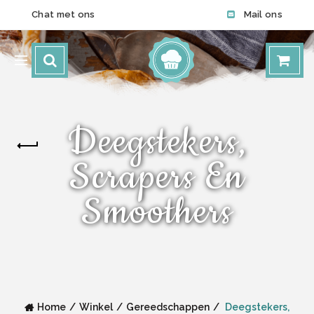
Chat met ons
Mail ons
Deegstekers,
Scrapers En
Smoothers
Home
Winkel
Gereedschappen
Deegstekers,