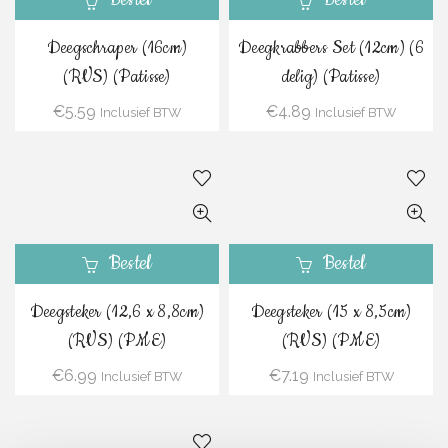
Deegschraper (16cm)
Deegkrabbers Set (12cm) (6
(RVS) (Patisse)
delig) (Patisse)
€
5.59
€
4.89
Inclusief BTW
Inclusief BTW
Bestel
Bestel
Deegsteker (12,6 x 8,8cm)
Deegsteker (15 x 8,5cm)
(RVS) (PME)
(RVS) (PME)
€
6.99
€
7.19
Inclusief BTW
Inclusief BTW