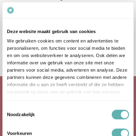
Bestel
Deze website maakt gebruik van cookies
Icing Smoother (Wilton)
We gebruiken cookies om content en advertenties te
personaliseren, om functies voor social media te bieden
€
11.49
Inclusief BTW
en om ons websiteverkeer te analyseren. Ook delen we
informatie over uw gebruik van onze site met onze
partners voor social media, adverteren en analyse. Deze
partners kunnen deze gegevens combineren met andere
informatie die u aan ze heeft verstrekt of die ze hebben
verzameld op basis van uw gebruik van hun services.
Over Ons
Toestemmingsselectie
Noodzakelijk
Baking Queen is een webwinkel die gespecialiseerd is in de
verkoop van bakartikelen.
Baking Queen is opgestart in 2016.
Voorkeuren