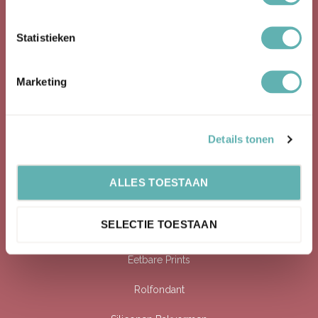
Bekijk ook onze social media kanalen!
Facebook
Statistieken
Instagram
Marketing
Producten
Details tonen
Bakspullen
Bakvormen
ALLES TOESTAAN
Cupcake Topper
SELECTIE TOESTAAN
Eetbare Glitter
Eetbare Prints
Rolfondant