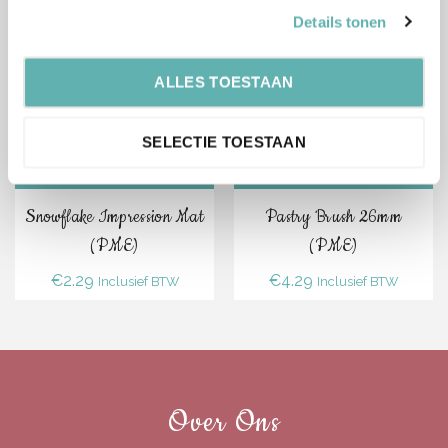
Gerelateerde Producten
Details tonen
ALLES TOESTAAN
SELECTIE TOESTAAN
Bestel
Bestel
Snowflake Impression Mat
Pastry Brush 26mm
(PME)
(PME)
€
2.29
€
4.29
Inclusief BTW
Inclusief BTW
Over Ons