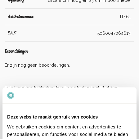
Afmeting
circa 8 cm hoog en 23 cm in doorsnede.
Artikelnummer
IT461
EAN
5060047064613
Beoordelingen
Er zijn nog geen beoordelingen.
Enkel ingelogde klanten die dit product gekocht hebben,
kunnen een beoordeling schrijven.
Verzenden en levertijd:
Onze pakketten worden verstuurd met PostNL.
Deze website maakt gebruik van cookies
Op werkdagen (maandag tot vrijdag) geldt: voor 15:00 besteld
We gebruiken cookies om content en advertenties te
en betaald = dezelfde werkdag verzonden.
personaliseren, om functies voor social media te bieden