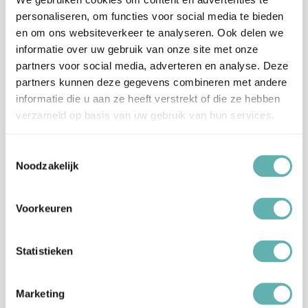
Op werkdagen (maandag tot vrijdag) geldt: voor 15:00 besteld
personaliseren, om functies voor social media te bieden
en betaald = dezelfde werkdag verzonden.
en om ons websiteverkeer te analyseren. Ook delen we
informatie over uw gebruik van onze site met onze
Let op, het is erg druk bij PostNL.
partners voor social media, adverteren en analyse. Deze
Hierdoor kan je bestelling langer onderweg zijn dan normaal
partners kunnen deze gegevens combineren met andere
(langere levertijden), wij vragen je hiermee rekening te houden
informatie die u aan ze heeft verstrekt of die ze hebben
en op tijd te bestellen.
verzameld op basis van uw gebruik van hun services.
Wij hebben helaas geen invloed op de snelheid van de
bezorging.
Toestemmingsselectie
Noodzakelijk
Verzendkosten Nederland:
Orders boven de 65 euro (inclusief BTW) worden gratis
verzonden.
Voorkeuren
Onder dit tarief rekenen wij €5,99 verzendkosten (ongeacht het
gewicht of afmeting).
Let op, Digitale Cadeaubonnen worden niet meegenomen in het
Statistieken
totaal voor gratis verzending. Deze worden naar je toe gemaild.
Verzendkosten België en Duitsland:
Marketing
De verzendkosten naar België en Duitsland zijn €7,99.