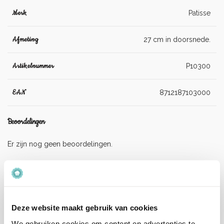
Merk
Patisse
Afmeting
27 cm in doorsnede.
Artikelnummer
P10300
EAN
8712187103000
Beoordelingen
Er zijn nog geen beoordelingen.
Enkel ingelogde klanten die dit product gekocht hebben,
kunnen een beoordeling schrijven.
Deze website maakt gebruik van cookies
Verzenden en levertijd:
We gebruiken cookies om content en advertenties te
Onze pakketten worden verstuurd met PostNL.