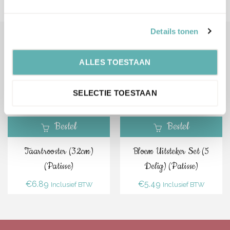
Details tonen
Gerelateerde Producten
ALLES TOESTAAN
SELECTIE TOESTAAN
Bestel
Bestel
Taartrooster (32cm)
Bloem Uitsteker Set (5
(Patisse)
Delig) (Patisse)
€
6.89
€
5.49
Inclusief BTW
Inclusief BTW