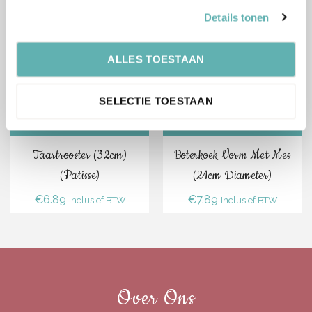
Gerelateerde Producten
Details tonen
ALLES TOESTAAN
SELECTIE TOESTAAN
Bestel
Bestel
Taartrooster (32cm)
Boterkoek Vorm Met Mes
(Patisse)
(21cm Diameter)
€
6.89
€
7.89
Inclusief BTW
Inclusief BTW
Over Ons