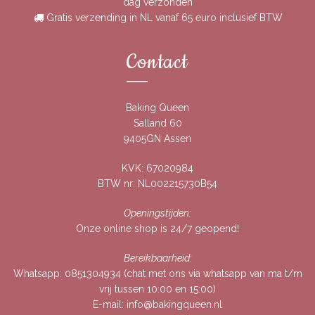
dag verzonden
Gratis verzending in NL vanaf 65 euro inclusief BTW
Contact
Baking Queen
Salland 60
9405GN Assen
KVK: 67020984
BTW nr: NL002215730B54
Openingstijden:
Onze online shop is 24/7 geopend!
Bereikbaarheid:
Whatsapp:
0851304934
(chat met ons via whatsapp van ma t/m
vrij tussen 10:00 en 15:00)
E-mail:
info@bakingqueen.nl