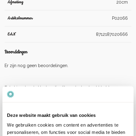
Afmeting
20cm
Artikelnummer
P02066
EAN
8712187020666
Beoordelingen
Er zijn nog geen beoordelingen.
Enkel ingelogde klanten die dit product gekocht hebben,
kunnen een beoordeling schrijven.
Verzenden en levertijd:
Onze pakketten worden verstuurd met PostNL.
Deze website maakt gebruik van cookies
Op werkdagen (maandag tot vrijdag) geldt: voor 15:00 besteld
We gebruiken cookies om content en advertenties te
en betaald = dezelfde werkdag verzonden.
personaliseren, om functies voor social media te bieden