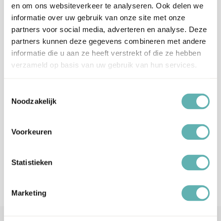
en om ons websiteverkeer te analyseren. Ook delen we
Let op, het is erg druk bij PostNL.
informatie over uw gebruik van onze site met onze
Hierdoor kan je bestelling langer onderweg zijn dan normaal
partners voor social media, adverteren en analyse. Deze
(langere levertijden), wij vragen je hiermee rekening te houden
en op tijd te bestellen.
partners kunnen deze gegevens combineren met andere
Wij hebben helaas geen invloed op de snelheid van de
informatie die u aan ze heeft verstrekt of die ze hebben
bezorging.
verzameld op basis van uw gebruik van hun services.
Verzendkosten Nederland:
Toestemmingsselectie
Orders boven de 65 euro (inclusief BTW) worden gratis
Noodzakelijk
verzonden.
Onder dit tarief rekenen wij €5,99 verzendkosten (ongeacht het
gewicht of afmeting).
Voorkeuren
Let op, Digitale Cadeaubonnen worden niet meegenomen in het
totaal voor gratis verzending. Deze worden naar je toe gemaild.
Statistieken
Verzendkosten België en Duitsland:
De verzendkosten naar België en Duitsland zijn €7,99.
Marketing