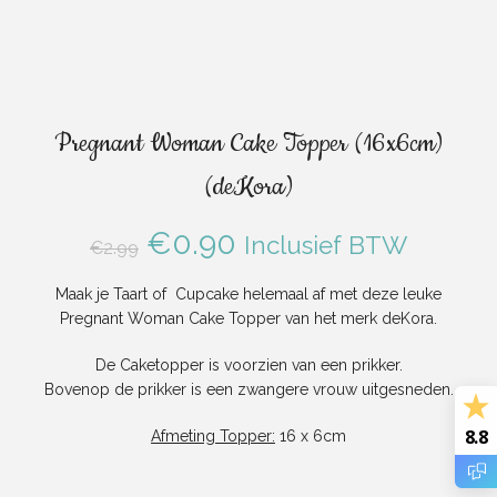
Pregnant Woman Cake Topper (16x6cm)
(deKora)
Oorspronkelijke
Huidige
€
0.90
Inclusief BTW
€
2.99
prijs
prijs
Maak je Taart of Cupcake helemaal af met deze leuke
Pregnant Woman Cake Topper van het merk deKora.
was:
is:
De Caketopper is voorzien van een prikker.
€2.99.
€0.90.
Bovenop de prikker is een zwangere vrouw uitgesneden.
8.8
Afmeting Topper:
16 x 6cm