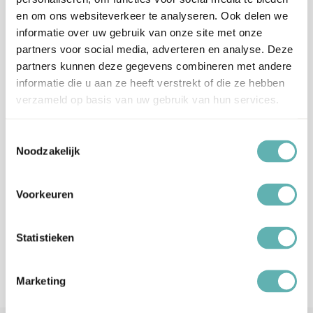
en om ons websiteverkeer te analyseren. Ook delen we
Let op, het is erg druk bij PostNL.
informatie over uw gebruik van onze site met onze
Hierdoor kan je bestelling langer onderweg zijn dan normaal
partners voor social media, adverteren en analyse. Deze
(langere levertijden), wij vragen je hiermee rekening te houden
partners kunnen deze gegevens combineren met andere
en op tijd te bestellen.
informatie die u aan ze heeft verstrekt of die ze hebben
Wij hebben helaas geen invloed op de snelheid van de
verzameld op basis van uw gebruik van hun services.
bezorging.
Verzendkosten Nederland:
Toestemmingsselectie
Orders boven de 65 euro (inclusief BTW) worden gratis
Noodzakelijk
verzonden.
Onder dit tarief rekenen wij €5,99 verzendkosten (ongeacht het
Voorkeuren
gewicht of afmeting).
Let op, Digitale Cadeaubonnen worden niet meegenomen in het
totaal voor gratis verzending. Deze worden naar je toe gemaild.
Statistieken
Verzendkosten België en Duitsland:
De verzendkosten naar België en Duitsland zijn €7,99.
Marketing