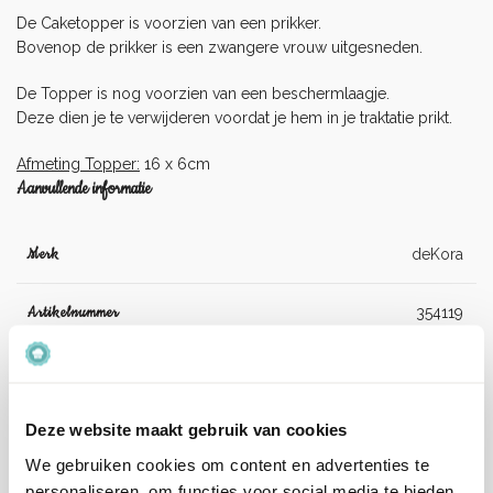
De Caketopper is voorzien van een prikker.
Bovenop de prikker is een zwangere vrouw uitgesneden.
De Topper is nog voorzien van een beschermlaagje.
Deze dien je te verwijderen voordat je hem in je traktatie prikt.
Afmeting Topper:
16 x 6cm
Aanvullende informatie
Merk
deKora
Artikelnummer
354119
EAN
8435599748989
Verzenden en levertijd:
Deze website maakt gebruik van cookies
Onze pakketten worden verstuurd met PostNL.
Op werkdagen (maandag tot vrijdag) geldt: voor 15:00 besteld
We gebruiken cookies om content en advertenties te
en betaald = dezelfde werkdag verzonden.
personaliseren, om functies voor social media te bieden