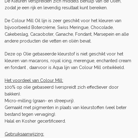
De Kleuren verspreiden zich middels behulp van de Oliën,
zodat je een rijk en levendig resultaat kunt bereiken.
De Colour Mill Oil lijn is zeer geschikt voor het kleuren van
bijvoorbeeld
Botercrème
, Swiss Meringue, Chocolade,
Cakebeslag, Cacaoboter, Ganache,
Fondant,
Marsepein
en alle
andere producten die vetten en oliën bevat.
Deze op Olie gebaseerde kleurstof is niet geschikt voor het
kleuren van macarons, royal icing, merengue, enchanted cream
en fondant , daarvoor is Aqua lijn van Colour Mill ontwikkeld.
Het voordeel van Colour Mill:
100% op olie gebaseerd (verspreidt zich effectiever door
bakken).
Micro-milling (graan- en streepvrij).
Gemaakt met pigmenten in plaats van kleurstoffen (veel beter
bestand tegen vervaging).
Halal en Kosher gecertificeerd.
Gebruiksaanwijzing: