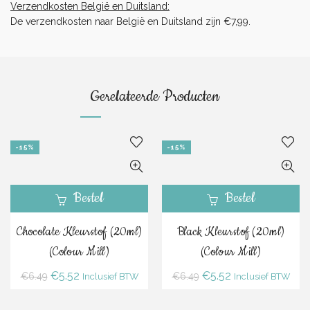
Verzendkosten België en Duitsland:
De verzendkosten naar België en Duitsland zijn €7,99.
Gerelateerde Producten
-15%
-15%
Bestel
Bestel
Chocolate Kleurstof (20ml)
Black Kleurstof (20ml)
(Colour Mill)
(Colour Mill)
Oorspronkelijke
Huidige
Oorspronkelijke
Huidige
€
5.52
€
5.52
€
6.49
€
6.49
Inclusief BTW
Inclusief BTW
prijs
prijs
prijs
prijs
was:
is:
was:
is: