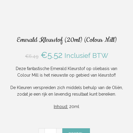
Emerald Kleurstof (20ml) (Colour Mill)
Oorspronkelijke
Huidige
€
5.52
Inclusief BTW
€
6.49
prijs
prijs
Deze fantastische Emerald Kleurstof op oliebasis van
Colour Mill is het nieuwste op gebied van kleurstof!
was:
is:
De Kleuren verspreiden zich middels behulp van de Oliën,
€6.49.
€5.52.
zodat je een rijk en levendig resultaat kunt bereiken.
Inhoud:
20ml
Emerald Kleurstof (20ml) (Colour Mill) aant