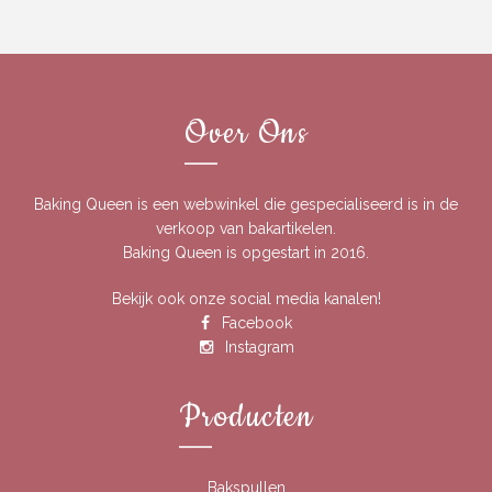
€6.49.
€5.52.
€6.49.
€5.52.
Over Ons
Baking Queen is een webwinkel die gespecialiseerd is in de
verkoop van bakartikelen.
Baking Queen is opgestart in 2016.
Bekijk ook onze social media kanalen!
Facebook
Instagram
Producten
Bakspullen