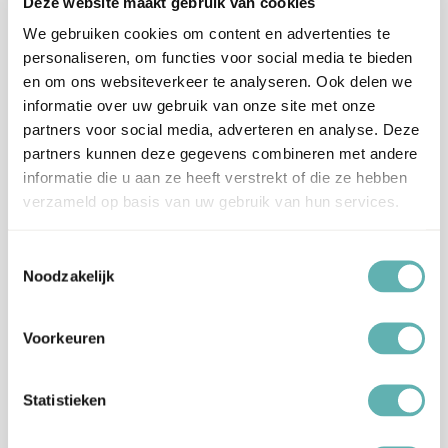
Deze website maakt gebruik van cookies
Dit product wordt opgeslagen en verwerkt in een fabriek waar
We gebruiken cookies om content en advertenties te
ook Notenoliën en Noten verwerkt worden.
personaliseren, om functies voor social media te bieden
Aanvullende informatie
en om ons websiteverkeer te analyseren. Ook delen we
informatie over uw gebruik van onze site met onze
Merk
Colour Mill
partners voor social media, adverteren en analyse. Deze
partners kunnen deze gegevens combineren met andere
Kleur
Groen
informatie die u aan ze heeft verstrekt of die ze hebben
verzameld op basis van uw gebruik van hun services.
Artikelnummer
84492548
Toestemmingsselectie
Noodzakelijk
Beoordelingen
Er zijn nog geen beoordelingen.
Voorkeuren
Statistieken
Enkel ingelogde klanten die dit product gekocht hebben,
kunnen een beoordeling schrijven.