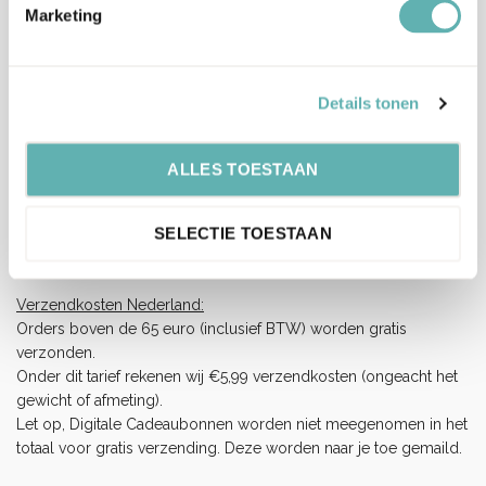
Marketing
Verzenden en levertijd:
Onze pakketten worden verstuurd met PostNL.
Op werkdagen (maandag tot vrijdag) geldt: voor 15:00 besteld
en betaald = dezelfde werkdag verzonden.
Details tonen
Let op, het is erg druk bij PostNL.
Hierdoor kan je bestelling langer onderweg zijn dan normaal
ALLES TOESTAAN
(langere levertijden), wij vragen je hiermee rekening te houden
en op tijd te bestellen.
SELECTIE TOESTAAN
Wij hebben helaas geen invloed op de snelheid van de
bezorging.
Verzendkosten Nederland:
Orders boven de 65 euro (inclusief BTW) worden gratis
verzonden.
Onder dit tarief rekenen wij €5,99 verzendkosten (ongeacht het
gewicht of afmeting).
Let op, Digitale Cadeaubonnen worden niet meegenomen in het
totaal voor gratis verzending. Deze worden naar je toe gemaild.