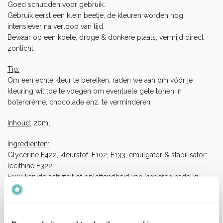
Goed schudden voor gebruik.
Gebruik eerst een klein beetje, de kleuren worden nog
intensiever na verloop van tijd.
Bewaar op een koele, droge & donkere plaats, vermijd direct
zonlicht.
Tip:
Om een echte kleur te bereiken, raden we aan om vóór je
kleuring wit toe te voegen om eventuele gele tonen in
botercrème, chocolade enz. te verminderen.
Inhoud:
20ml
Ingrediënten:
Glycerine E422, kleurstof: E102, E133, emulgator & stabilisator:
lecithine E322.
E102 kan de activiteit of oplettendheid van kinderen nadelig
beïnvloeden.
Allergenen:
Dit product is Halal en Kosjer.