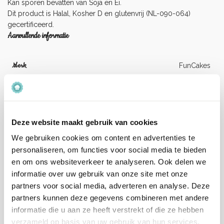
Kan sporen bevatten van Soja en Ei.
Dit product is Halal, Kosher D en glutenvrij (NL-090-064)
gecertificeerd.
Aanvullende informatie
Merk
FunCakes
Kleur
Rood
Artikelnummer
F28120
Deze website maakt gebruik van cookies
We gebruiken cookies om content en advertenties te
EAN
8720512692266
personaliseren, om functies voor social media te bieden
en om ons websiteverkeer te analyseren. Ook delen we
informatie over uw gebruik van onze site met onze
Beoordelingen
partners voor social media, adverteren en analyse. Deze
Er zijn nog geen beoordelingen.
partners kunnen deze gegevens combineren met andere
informatie die u aan ze heeft verstrekt of die ze hebben
verzameld op basis van uw gebruik van hun services.