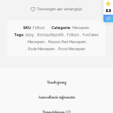
Toevoegen aan verlanglijst
8.8
SKU:
F28120
Categorie:
Marsepein
Tags:
250g
,
8720512692266
,
F28120
,
FunCakes
,
Marsepein
,
Passion Red Marsepein
,
Rode Marsepein
,
Rood Marsepein
Beschrijving
Aanvullende informatie
Beoordelingen (0)