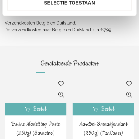
Let op, Digitale Cadeaubonnen worden niet meegenomen in het
SELECTIE TOESTAAN
totaal voor gratis verzending. Deze worden naar je toe gemaild.
Verzendkosten België en Duitsland:
De verzendkosten naar België en Duitsland zijn €7,99.
Gerelateerde Producten
Bestel
Bestel
Bruine Modelling Paste
Aardbei Smaakfondant
(250g) (Saracino)
(250g) (FunCakes)