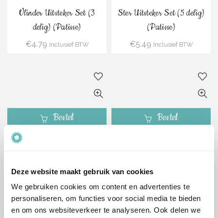
Vlinder Uitsteker Set (3
Ster Uitsteker Set (5 delig)
delig) (Patisse)
(Patisse)
€
4.79
€
5.49
Inclusief BTW
Inclusief BTW
Bestel
Bestel
Sneeuwvlok Uitsteker Set (5
Hart Uitsteker Set (5 delig)
delig) (Patisse)
(Patisse)
Deze website maakt gebruik van cookies
€
5.49
€
5.49
Inclusief BTW
Inclusief BTW
We gebruiken cookies om content en advertenties te
personaliseren, om functies voor social media te bieden
-70%
en om ons websiteverkeer te analyseren. Ook delen we