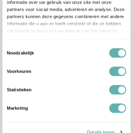
informatie over uw gebruik van onze site met onze
partners voor social media, adverteren en analyse. Deze
Bestel
Bestel
partners kunnen deze gegevens combineren met andere
informatie die u aan ze heeft verstrekt of die ze hebben
Bloem Uitsteker Set (5 delig)
Engel Uitsteker Set (2 delig)
verzameld op basis van uw gebruik van hun services.
(Patisse)
(PME)
Toestemmingsselectie
Oorspronkelijke
Huidige
€
5.49
€
0.60
€
1.99
Inclusief BTW
Inclusief BTW
Noodzakelijk
prijs
prijs
was:
is:
Voorkeuren
€1.99.
€0.60.
Statistieken
Bestel
Bestel
Marketing
Sneeuwvlok Uitsteker Set (2
Teddybeer Uitsteker Set (2
delig) (PME)
delig) (PME)
€
1.99
€
1.99
Inclusief BTW
Inclusief BTW
Details tonen