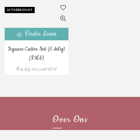
UITVERKOCHT
Verder Lezen
Square Cutter Set (6 delig)
(PME)
€
4.49
Inclusief BTW
Over Ons
Baking Queen is een webwinkel die gespecialiseerd is in de