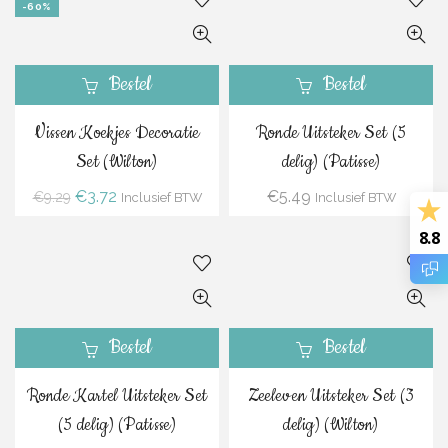
-60%
Bestel
Bestel
Vissen Koekjes Decoratie
Ronde Uitsteker Set (5
Set (Wilton)
delig) (Patisse)
Oorspronkelijke
Huidige
€
3.72
€
5.49
€
9.29
Inclusief BTW
Inclusief BTW
prijs
prijs
8.8
was:
is:
€9.29.
€3.72.
Bestel
Bestel
Ronde Kartel Uitsteker Set
Zeeleven Uitsteker Set (3
(5 delig) (Patisse)
delig) (Wilton)