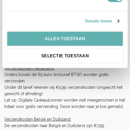
Op werkdagen (maandag tot vrijdag) geldt: voor 15:00 besteld
en betaald = dezelfde werkdag verzonden.
Details tonen
Let op, het is erg druk bij PostNL.
Hierdoor kan je bestelling langer onderweg zijn dan normaal
(langere levertijden), wij vragen je hiermee rekening te houden
ALLES TOESTAAN
en op tijd te bestellen.
Wij hebben helaas geen invloed op de snelheid van de
bezorging.
SELECTIE TOESTAAN
Verzendkosten Nederland:
Orders boven de 65 euro (inclusief BTW) worden gratis
verzonden.
Onder dit tarief rekenen wij €5,99 verzendkosten (ongeacht het
gewicht of afmeting).
Let op, Digitale Cadeaubonnen worden niet meegenomen in het
totaal voor gratis verzending. Deze worden naar je toe gemaild.
Verzendkosten België en Duitsland:
De verzendkosten naar België en Duitsland zijn €7,99.