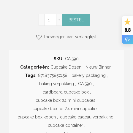
Witte Cupcake Dozen (voor 24 mini cupcakes
BESTEL
8.8
Toevoegen aan verlanglijst
SKU:
CAI590
Categorieën:
Cupcake Dozen
,
Nieuw Binnen!
Tags:
8718375857458
,
bakery packaging
,
baking verpakking
,
CAI590
,
cardboard cupcake box
,
cupcake box 24 mini cupcakes
,
cupcake box for 24 mini cupcakes
,
cupcake box kopen
,
cupcake cadeau verpakking
,
cupcake container
,