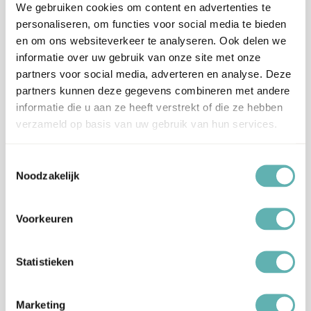
Inhoud
We gebruiken cookies om content en advertenties te
Geschikt voor 24 mini Cupcakes of Muffins.
personaliseren, om functies voor social media te bieden
en om ons websiteverkeer te analyseren. Ook delen we
Afmeting
338 x 250 x 90 mm
informatie over uw gebruik van onze site met onze
partners voor social media, adverteren en analyse. Deze
Artikelnummer
CAI590
partners kunnen deze gegevens combineren met andere
informatie die u aan ze heeft verstrekt of die ze hebben
verzameld op basis van uw gebruik van hun services.
EAN
8718375857458
Toestemmingsselectie
Beoordelingen
Noodzakelijk
Er zijn nog geen beoordelingen.
Voorkeuren
Enkel ingelogde klanten die dit product gekocht hebben,
Statistieken
kunnen een beoordeling schrijven.
Verzenden en levertijd:
Marketing
Onze pakketten worden verstuurd met PostNL.