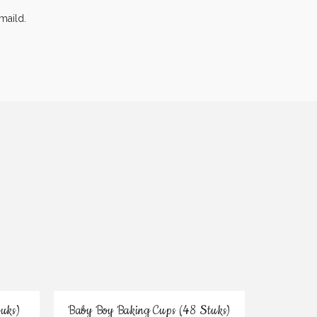
maild.
Bestel
uks)
Baby Boy Baking Cups (48 Stuks)
Atlantisc