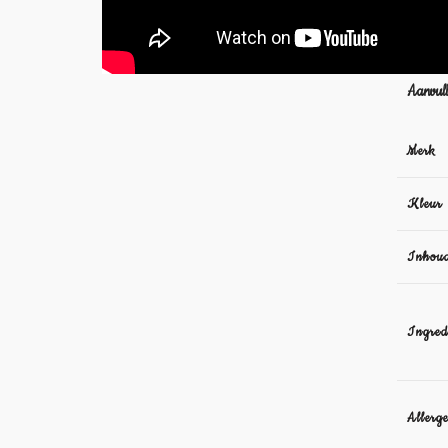
Aanvull
Merk
Kleur
Inhou
Ingred
Allerg