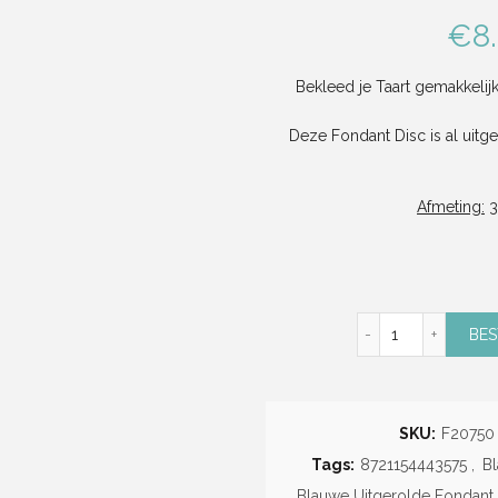
€
8
Bekleed je Taart gemakkeli
Deze Fondant Disc is al uitg
Afmeting:
3
Zee Blauwe Ui
BES
SKU:
F20750
Tags:
8721154443575
,
B
Blauwe Uitgerolde Fondant