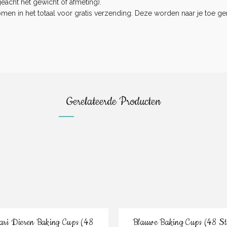
eacht het gewicht of afmeting).
n in het totaal voor gratis verzending. Deze worden naar je toe ge
.
Gerelateerde Producten
Bestel
Bestel
ari Dieren Baking Cups (48
Blauwe Baking Cups (48 St