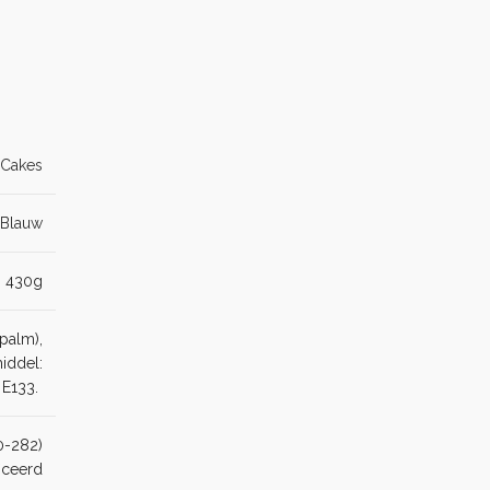
Cakes
Blauw
430g
 palm),
iddel:
: E133.
90-282)
ficeerd