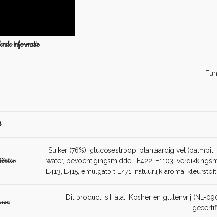
ende informatie
Fun
d
Suiker (76%), glucosestroop, plantaardig vet (palmpit,
iënten
water, bevochtigingsmiddel: E422, E1103, verdikkingsm
E413, E415, emulgator: E471, natuurlijk aroma, kleurstof
Dit product is Halal, Kosher en glutenvrij (NL-0
enen
gecerti