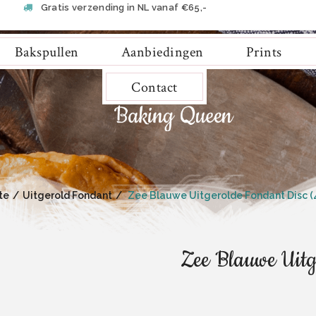
Gratis verzending in NL vanaf €65,-
Bakspullen
Aanbiedingen
Prints
Contact
te
Uitgerold Fondant
Zee Blauwe Uitgerolde Fondant Disc (
Zee Blauwe Uitg