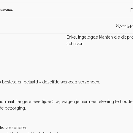
lnummer
F
8721154
Enkel ingelogde klanten die dit 
schrijven.
0 besteld en betaald = dezelfde werkdag verzonden.
rmaal (langere levertijden), wij vragen je hiermee rekening te houden
de bezorging.
tis verzonden.