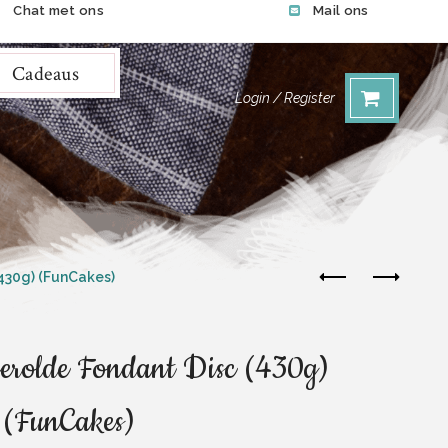
Chat met ons
Mail ons
Cadeaus
Login / Register
430g) (FunCakes)
erolde Fondant Disc (430g)
(FunCakes)