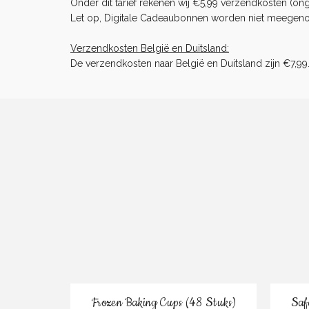
Onder dit tarief rekenen wij €5,99 verzendkosten (ong
Let op, Digitale Cadeaubonnen worden niet meegenome
Verzendkosten België en Duitsland:
De verzendkosten naar België en Duitsland zijn €7,99
Bestel
Frozen Baking Cups (48 Stuks)
Saf