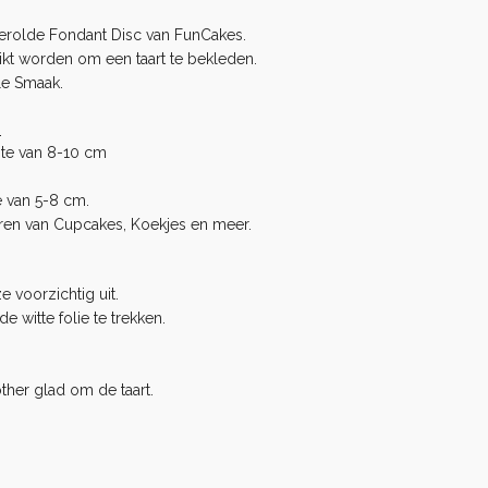
gerolde Fondant Disc van FunCakes.
uikt worden om een taart te bekleden.
le Smaak.
:
gte van 8-10 cm
e van 5-8 cm.
ren van Cupcakes, Koekjes en meer.
e voorzichtig uit.
 witte folie te trekken.
ther
glad om de taart.