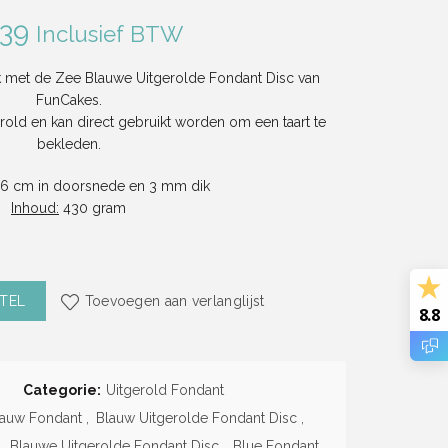
.39
Inclusief BTW
jk met de Zee Blauwe Uitgerolde Fondant Disc van
FunCakes.
erold en kan direct gebruikt worden om een taart te
bekleden.
6 cm in doorsnede en 3 mm dik
Inhoud:
430 gram
tgerolde Fondant Disc (430g) (FunCakes) aantal
TEL
Toevoegen aan verlanglijst
8.8
Categorie:
Uitgerold Fondant
lauw Fondant
,
Blauw Uitgerolde Fondant Disc
,
,
Blauwe Uitgerolde Fondant Disc
,
Blue Fondant