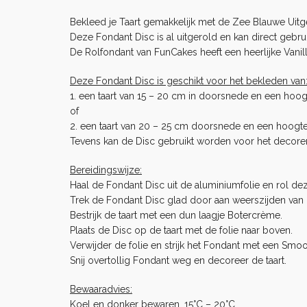
Bekleed je Taart gemakkelijk met de Zee Blauwe Uit
Deze Fondant Disc is al uitgerold en kan direct gebr
De Rolfondant van FunCakes heeft een heerlijke Vanil
Deze Fondant Disc is geschikt voor het bekleden van
1. een taart van 15 – 20 cm in doorsnede en een hoo
of
2. een taart van 20 – 25 cm doorsnede en een hoogt
Tevens kan de Disc gebruikt worden voor het decore
Bereidingswijze:
Haal de Fondant Disc uit de aluminiumfolie en rol dez
Trek de Fondant Disc glad door aan weerszijden van de
Bestrijk de taart met een dun laagje
Botercrème
.
Plaats de Disc op de taart met de folie naar boven.
Verwijder de folie en strijk het Fondant met een
Smoo
Snij overtollig Fondant weg en decoreer de taart.
Bewaaradvies:
Koel en donker bewaren, 15°C – 20°C.