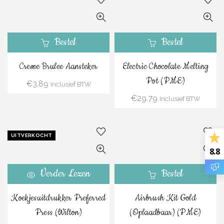
Bestel
Bestel
Creme Brulee Aansteker
Electric Chocolate Melting
Pot (PME)
€
3.89
Inclusief BTW
€
29.79
Inclusief BTW
UITVERKOCHT
8.8
Verder Lezen
Bestel
Koekjesuitdrukker Preferred
Airbrush Kit Gold
Press (Wilton)
(Oplaadbaar) (PME)