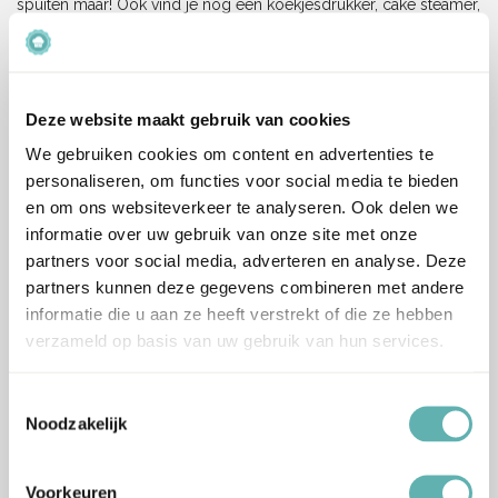
spuiten maar! Ook vind je nog een koekjesdrukker, cake steamer,
diverse airbrush pakketten en cupcake maker.
Met deze handige
apparaten wordt het
Deze website maakt gebruik van cookies
bakken nog een stuk
leuker en handiger. De
We gebruiken cookies om content en advertenties te
apparaten zorgen voor
personaliseren, om functies voor social media te bieden
een extra beetje hulp
en om ons websiteverkeer te analyseren. Ook delen we
tijdens jouw bakproces.
informatie over uw gebruik van onze site met onze
Wanneer je iets hebt
partners voor social media, adverteren en analyse. Deze
gebakken en je wilt het extra mooi maken kun je daarvoor de
partners kunnen deze gegevens combineren met andere
handige toebehoren gebruiken.
informatie die u aan ze heeft verstrekt of die ze hebben
verzameld op basis van uw gebruik van hun services.
Bakapparaten en toebehoren kopen
bij Baking Queen
Toestemmingsselectie
Noodzakelijk
Wil je graag de handige bakapparaten en toebehoren toepassen
binnen je eigen keuken? Baking Queen biedt verschillende
apparaten en toebehoren aan van verschillende merken, zoals
Voorkeuren