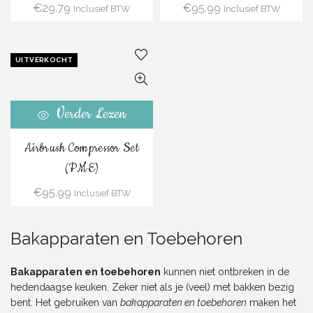
€
29.79
€
95.99
Inclusief BTW
Inclusief BTW
UITVERKOCHT
Verder Lezen
Airbrush Compressor Set
(PME)
€
95.99
Inclusief BTW
Bakapparaten en Toebehoren
Bakapparaten en toebehoren
kunnen niet ontbreken in de
hedendaagse keuken. Zeker niet als je (veel) met bakken bezig
bent. Het gebruiken van
bakapparaten en toebehoren
maken het