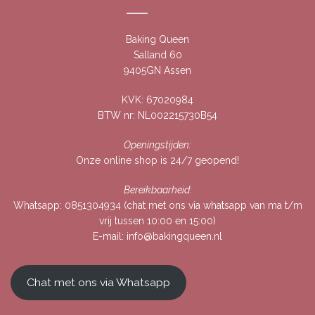
Baking Queen
Salland 60
9405GN Assen
KVK: 67020984
BTW nr: NL002215730B54
Openingstijden:
Onze online shop is 24/7 geopend!
Bereikbaarheid:
Whatsapp:
0851304934
(chat met ons via whatsapp van ma t/m
vrij tussen 10:00 en 15:00)
E-mail:
info@bakingqueen.nl
Chat met ons via Whatsapp