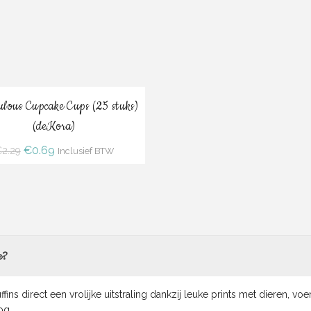
Bestel
lous Cupcake Cups (25 stuks)
(deKora)
Oorspronkelijke
Huidige
€
0.69
€
2.29
Inclusief BTW
prijs
prijs
was:
is:
€2.29.
€0.69.
e?
fins direct een vrolijke uitstraling dankzij leuke prints met dieren, 
og.