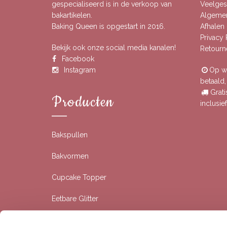
gespecialiseerd is in de verkoop van
Veelgest
bakartikelen.
Algeme
Baking Queen is opgestart in 2016.
Afhalen 
Privacy
Bekijk ook onze social media kanalen!
Retourn
Facebook
Instagram
Op we
betaald
Grati
Producten
inclusi
Bakspullen
Bakvormen
Cupcake Topper
Eetbare Glitter
Eetbare Prints