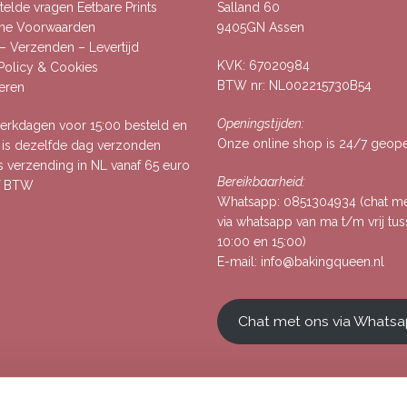
elde vragen Eetbare Prints
Salland 60
ne Voorwaarden
9405GN Assen
– Verzenden – Levertijd
KVK: 67020984
 Policy & Cookies
BTW nr: NL002215730B54
eren
Openingstijden:
rkdagen voor 15:00 besteld en
Onze online shop is 24/7 geop
, is dezelfde dag verzonden
s verzending in NL vanaf 65 euro
Bereikbaarheid:
ef BTW
Whatsapp:
0851304934
(chat m
via whatsapp van ma t/m vrij tu
10:00 en 15:00)
E-mail:
info@bakingqueen.nl
Chat met ons via Whats