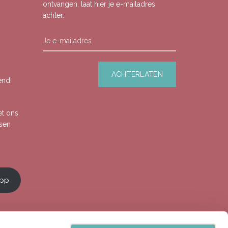
ontvangen, laat hier je e-mailadres
achter.
end!
et ons
ssen
app