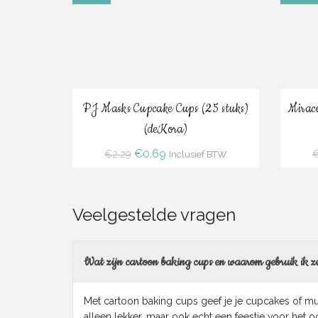
Bestel
PJ Masks Cupcake Cups (25 stuks)
Miracu
(deKora)
Oorspronkelijke
Huidige
€
0.69
€
2.29
Inclusief BTW
prijs
prijs
was:
is:
€2.29.
€0.69.
Veelgestelde vragen
Wat zijn cartoon baking cups en waarom gebruik ik z
Met cartoon baking cups geef je je cupcakes of muf
alleen lekker, maar ook echt een feestje voor het o