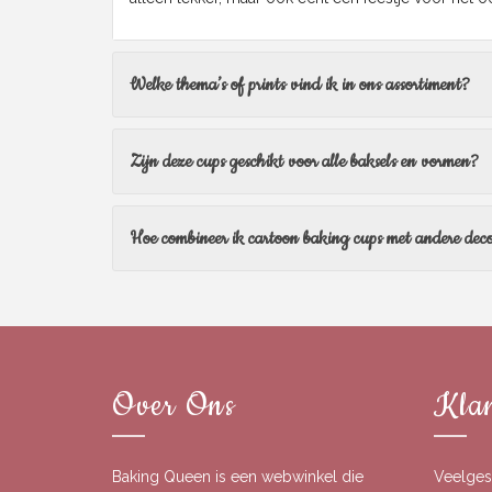
Welke thema’s of prints vind ik in ons assortiment?
Zijn deze cups geschikt voor alle baksels en vormen?
Hoe combineer ik cartoon baking cups met andere deco
Over Ons
Klan
Baking Queen is een webwinkel die
Veelges