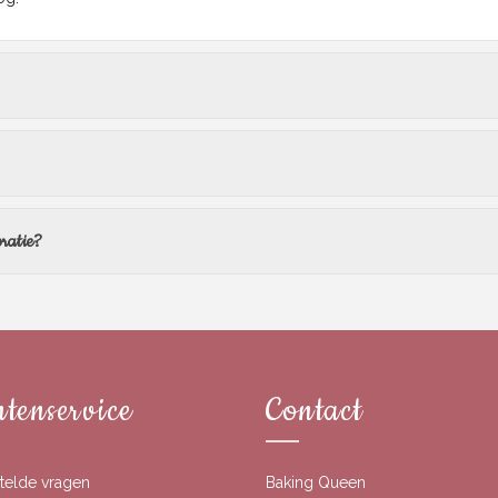
ratie?
tenservice
Contact
telde vragen
Baking Queen