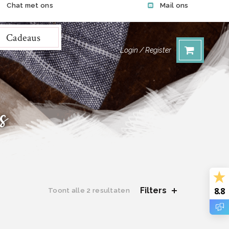
Chat met ons
Mail ons
Cadeaus
Login / Register
s
8.8
Filters
Gesorteerd
Toont alle 2 resultaten
op
nieuwste