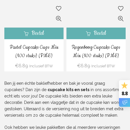
Bestel
Bestel
Pastel Cupcake Cups Mix
Regenboog Cupcake Cups
(100 stuks) (PME)
Mix (100 stuks) (PME)
€
6.89
€
6.89
Inclusief BTW
Inclusief BTW
Ben jij een échte bakliefhebber en bak je vooral graag
cupcakes? Dan zijn de
cupcake kits en sets
in ons assortiment
8.8
echt iets voor jou! De cupcake kits bieden een extra leuke
decoratie. Denk aan een vlaggetje dat in de cupcake kan worden
gestoken. Uiteraard is de versiering nog uit te breiden met extra
versiersels
om zo de cupcake helemaal compleet te maken.
Ook hebben we leuke pakketten die al meerdere versieringen