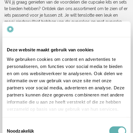
Wil jij graag genieten van de voordelen die cupcake kits en sets
te bieden hebben? Ontdek dan ons assortiment om te zien of er
iets passend voor je tussen zit. Je wilt tenslotte een leuk en
mooi eindresultaat hebben van de cupcakes en met cupcake
kits en sets gaat dat heel gemakkelijk. Ook ideaal voor kinderen
dus!
Heb je een vraag over de cupcake kits of sets in ons
Deze website maakt gebruik van cookies
assortiment? Neem dan
contact
met ons op en wij helpen je
We gebruiken cookies om content en advertenties te
graag verder!
personaliseren, om functies voor social media te bieden
Veelgestelde vragen
en om ons websiteverkeer te analyseren. Ook delen we
informatie over uw gebruik van onze site met onze
partners voor social media, adverteren en analyse. Deze
Wat zit er in een cupcake kit & set?
partners kunnen deze gegevens combineren met andere
informatie die u aan ze heeft verstrekt of die ze hebben
verzameld op basis van uw gebruik van hun services.
Een cupcake kit bevat vaak bakcups, toppers, en soms
zelfs sprinkles of andere decoraties alles wat je in één keer
nodig hebt voor feestelijke cupcakes.
Toestemmingsselectie
Noodzakelijk