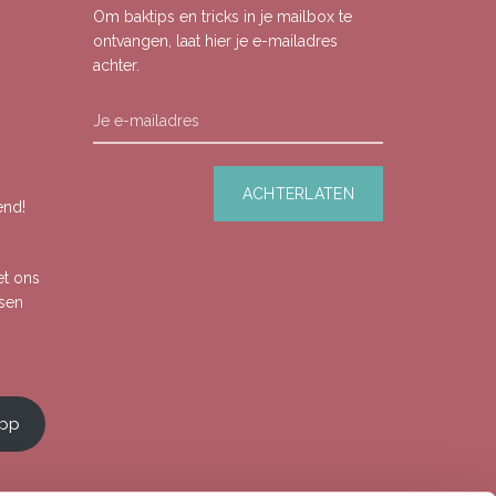
Om baktips en tricks in je mailbox te
ontvangen, laat hier je e-mailadres
achter.
end!
et ons
ssen
app