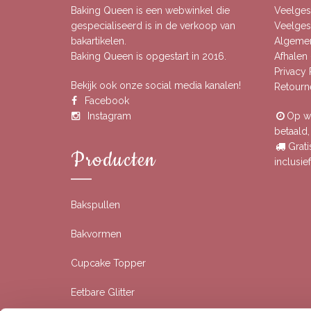
Baking Queen is een webwinkel die
Veelges
gespecialiseerd is in de verkoop van
Veelgest
bakartikelen.
Algeme
Baking Queen is opgestart in 2016.
Afhalen 
Privacy
Bekijk ook onze social media kanalen!
Retourn
Facebook
Instagram
Op we
betaald
Grati
Producten
inclusi
Bakspullen
Bakvormen
Cupcake Topper
Eetbare Glitter