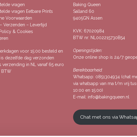
telde vragen
Baking Queen
elde vragen Eetbare Prints
Salland 60
ne Voorwaarden
9405GN Assen
– Verzenden – Levertijd
KVK: 67020984
 Policy & Cookies
BTW nr: NL002215730B54
eren
Openingstijden:
rkdagen voor 15:00 besteld en
Onze online shop is 24/7 geop
, is dezelfde dag verzonden
s verzending in NL vanaf 65 euro
Bereikbaarheid:
ef BTW
Whatsapp:
0851304934
(chat m
via whatsapp van ma t/m vrij tu
10:00 en 15:00)
E-mail:
info@bakingqueen.nl
Chat met ons via Whats