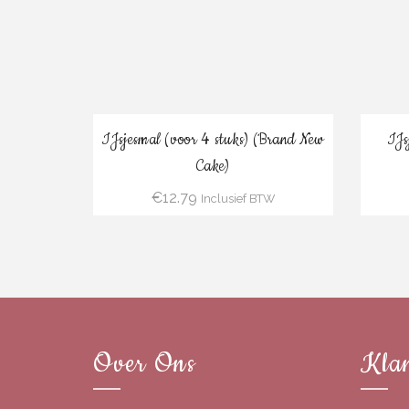
Bestel
IJsjesmal (voor 4 stuks) (Brand New
IJs
Cake)
€
12.79
Inclusief BTW
Over Ons
Klan