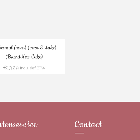
Bestel
jesmal (mini) (voor 8 stuks)
(Brand New Cake)
€
13.29
Inclusief BTW
tenservice
Contact