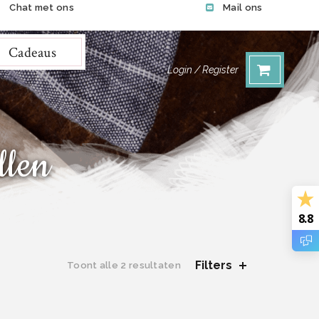
Chat met ons
Mail ons
Cadeaus
Login / Register
llen
8.8
Filters
Gesorteerd
Toont alle 2 resultaten
op
nieuwste