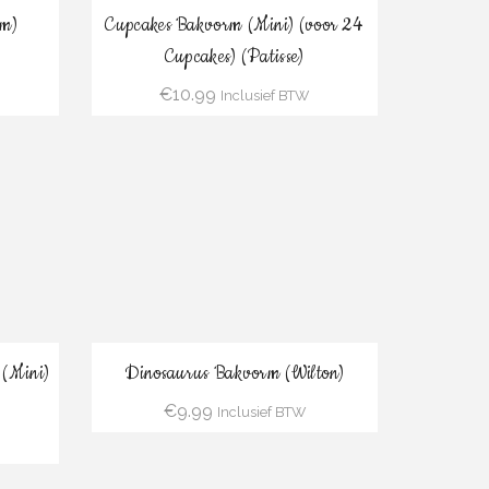
Bestel
m)
Cupcakes Bakvorm (Mini) (voor 24
Cupcakes) (Patisse)
€
10.99
Inclusief BTW
Bestel
 (Mini)
Dinosaurus Bakvorm (Wilton)
€
9.99
Inclusief BTW