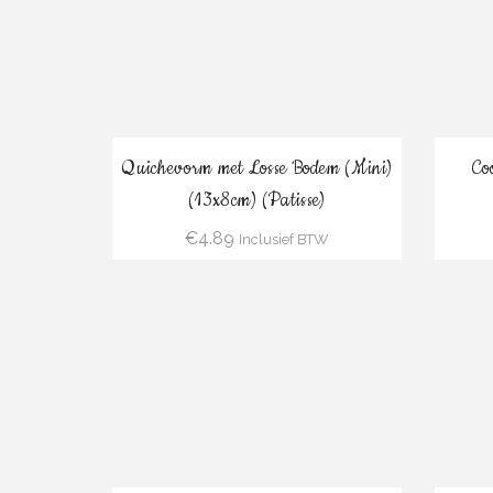
Bestel
Quichevorm met Losse Bodem (Mini)
Co
(13x8cm) (Patisse)
€
4.89
Inclusief BTW