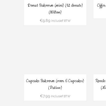
Bestel
Donut Bakvorm (mini) (12 donuts)
Cijfe
(Wilton)
€
9.89
Inclusief BTW
Bestel
Cupcake Bakvorm (voor 6 Cupcakes)
Ronde
(Patisse)
(Mi
€
7.99
Inclusief BTW