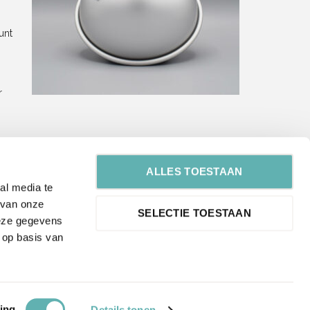
unt
r
ALLES TOESTAAN
al media te
Mailing
 van onze
SELECTIE TOESTAAN
deze gegevens
 op basis van
Om baktips en tricks in je mailbox te
ontvangen, laat hier je e-mailadres
achter.
ing
Details tonen