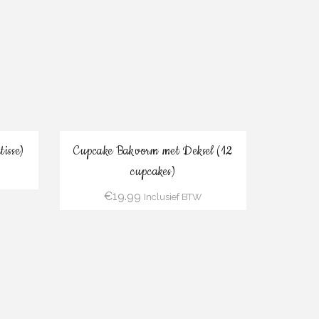
Bestel
isse)
Cupcake Bakvorm met Deksel (12
cupcakes)
€
19.99
Inclusief BTW