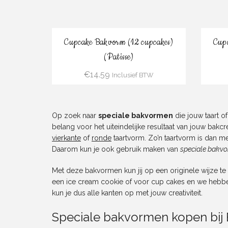
Bestel
Cupcake Bakvorm (12 cupcakes)
Cup
(Patisse)
€
14.59
Inclusief BTW
Op zoek naar
speciale bakvormen
die jouw taart o
belang voor het uiteindelijke resultaat van jouw bakc
vierkante
of
ronde
taartvorm. Zo’n taartvorm is dan m
Daarom kun je ook gebruik maken van
speciale bakv
Met deze bakvormen kun jij op een originele wijze t
een ice cream cookie of voor cup cakes en we hebbe
kun je dus alle kanten op met jouw creativiteit.
Speciale bakvormen kopen bij