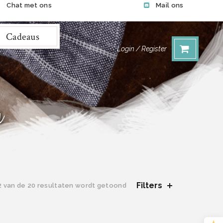
Chat met ons
Mail ons
Cadeaus
Login / Register
n
Filters
Gesorteerd
2 van de 20 resultaten wordt getoond
op
nieuwste