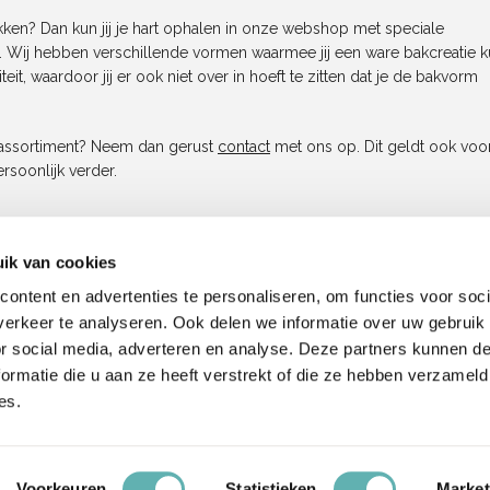
akken? Dan kun jij je hart ophalen in onze webshop met speciale
en. Wij hebben verschillende vormen waarmee jij een ware bakcreatie k
it, waardoor jij er ook niet over in hoeft te zitten dat je de bakvorm
s assortiment? Neem dan gerust
contact
met ons op. Dit geldt ook voo
rsoonlijk verder.
ik van cookies
ontent en advertenties te personaliseren, om functies voor soci
tenservice
Contact
erkeer te analyseren. Ook delen we informatie over uw gebruik
or social media, adverteren en analyse. Deze partners kunnen 
ormatie die u aan ze heeft verstrekt of die ze hebben verzameld
telde vragen
Baking Queen
es.
elde vragen Eetbare Prints
Salland 60
ne Voorwaarden
9405GN Assen
– Verzenden – Levertijd
Voorkeuren
Statistieken
Market