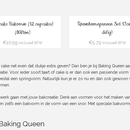
Bestel
Bestel
cake Bakvorm (12 cupcakes)
Roomhoornpennen Set 13c
(Wilton)
delig)
€
10.59
€
5.79
Inclusief BTW
Inclusief BTW
f cake net even dat stukje extra geven? Dan ben je bij Baking Queen aan
reatie. Voor ieder soort taart of cake is er dan ook een passende vo
eestal een springvorm. Natuurlijk kun je er zo nu en dan ook gewoon
ormen
.
e werk gaan met jouw bakcreatie. Denk aan vormen voor het maken va
n zelfs een bakvorm in de vorm van een snor. Met speciale bakvor
 Baking Queen