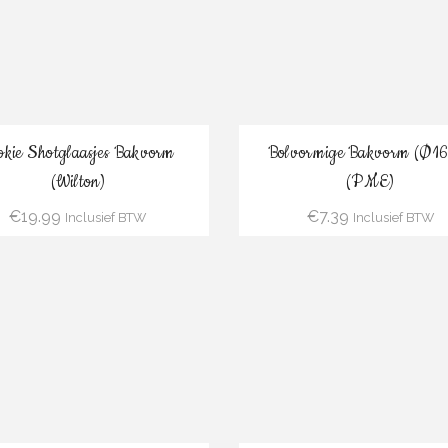
Bestel
Bestel
okie Shotglaasjes Bakvorm
Bolvormige Bakvorm (Ø1
(Wilton)
(PME)
€
19.99
€
7.39
Inclusief BTW
Inclusief BTW