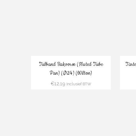
Bestel
Tulband Bakvorm (Fluted Tube
Tarte
Pan) (Ø24) (Wilton)
€
12.19
Inclusief BTW