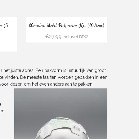
Bestel
m (3
Wonder Mold Bakvorm Kit (Wilton)
€
27.99
Inclusief BTW
 het juiste adres. Een bakvorm is natuurlijk van groot
rm te vinden. De meeste taarten worden gebakken in een
 voor kiezen om het even anders aan te pakken.
n
men