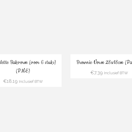
Bestel
Bestel
lette Bakvorm (voor 6 stuks)
Brownie Vorm 28x18cm (Pat
(PME)
€
7.39
Inclusief BTW
€
18.19
Inclusief BTW