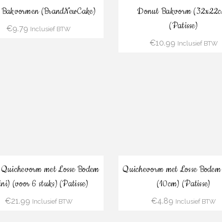
Bestel
Optie Selecteren
r Bakvormen (BrandNewCake)
Donut Bakvorm (32x22c
(Patisse)
€
9.79
Inclusief BTW
€
10.99
Inclusief BTW
Bestel
Bestel
 Quichevorm met Losse Bodem
Quichevorm met Losse Bodem
ni) (voor 6 stuks) (Patisse)
(10cm) (Patisse)
€
21.99
€
4.89
Inclusief BTW
Inclusief BTW