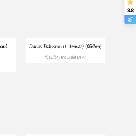
8.8
Bestel
6cm)
Donut Bakvorm (6 donuts) (Wilton)
€
11.69
Inclusief BTW