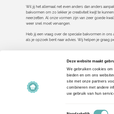
Wil jij het allemaal net even anders dan anders aanp
bakvormen om zo lekker je creativiteit kwijt te kunn
neerzetten. Al onze vormen zijn van zeer goede kwalite
weer snel moet vervangen.
Heb jij een vraag over de speciale bakvormen in on
als je opzoek bent naar advies. Wij helpen je graag pe
Deze website maakt gebru
We gebruiken cookies om c
Over Ons
Klan
bieden en om ons websitev
site met onze partners vo
combineren met andere inf
Baking Queen is een webwinkel die
Veelges
uw gebruik van hun servic
gespecialiseerd is in de verkoop van
Veelgest
bakartikelen.
Algeme
Baking Queen is opgestart in 2016.
Afhalen 
Toestemmingsselectie
Noodzakelijk