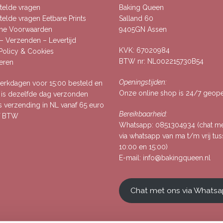
telde vragen
Baking Queen
elde vragen Eetbare Prints
Salland 60
ne Voorwaarden
9405GN Assen
– Verzenden – Levertijd
KVK: 67020984
 Policy & Cookies
BTW nr: NL002215730B54
eren
Openingstijden:
rkdagen voor 15:00 besteld en
Onze online shop is 24/7 geop
, is dezelfde dag verzonden
s verzending in NL vanaf 65 euro
Bereikbaarheid:
ef BTW
Whatsapp:
0851304934
(chat m
via whatsapp van ma t/m vrij tu
10:00 en 15:00)
E-mail:
info@bakingqueen.nl
Chat met ons via Whats