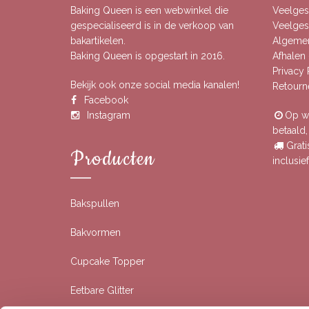
Baking Queen is een webwinkel die
Veelges
gespecialiseerd is in de verkoop van
Veelgest
bakartikelen.
Algeme
Baking Queen is opgestart in 2016.
Afhalen 
Privacy
Bekijk ook onze social media kanalen!
Retourn
Facebook
Instagram
Op we
betaald
Grati
Producten
inclusi
Bakspullen
Bakvormen
Cupcake Topper
Eetbare Glitter