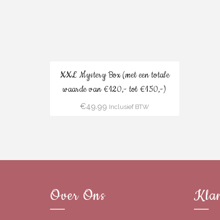
Bestel
XXL Mystery Box (met een totale
waarde van €120,- tot €150,-)
€
49.99
Inclusief BTW
Over Ons
Klan