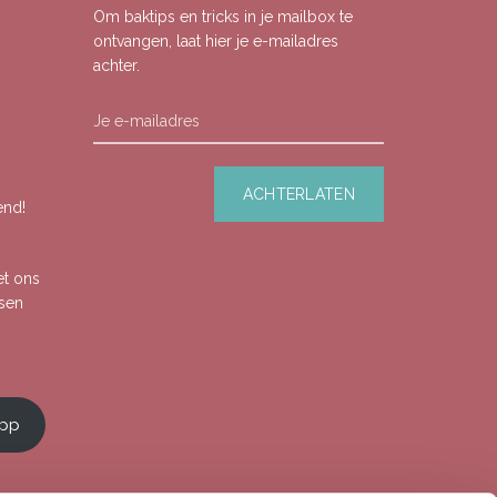
Om baktips en tricks in je mailbox te
ontvangen, laat hier je e-mailadres
achter.
end!
et ons
ssen
app