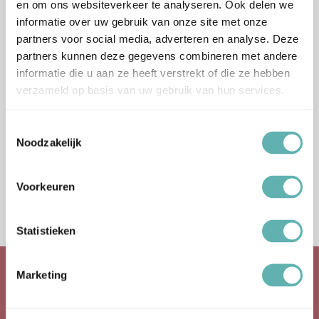
en om ons websiteverkeer te analyseren. Ook delen we
informatie over uw gebruik van onze site met onze
partners voor social media, adverteren en analyse. Deze
partners kunnen deze gegevens combineren met andere
informatie die u aan ze heeft verstrekt of die ze hebben
Bestel
Bestel
verzameld op basis van uw gebruik van hun services.
Baby Blauwe Velvet
Witte Velvet Rolfondant
Toestemmingsselectie
Rolfondant (250g)
(1kg) (SmArtFlex)
Noodzakelijk
(SmArtFlex)
€
10.69
Inclusief BTW
€
3.29
Inclusief BTW
Voorkeuren
Statistieken
Marketing
Over Ons