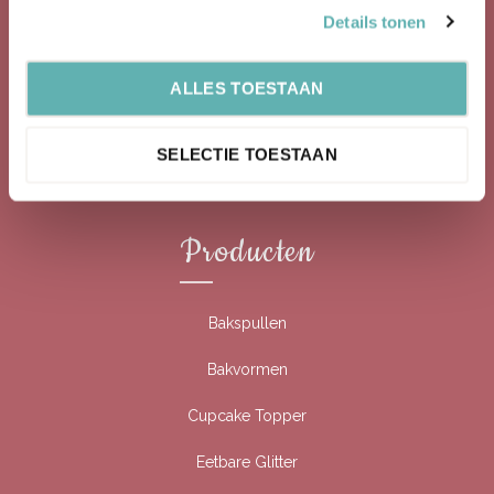
Details tonen
Baking Queen is een webwinkel die gespecialiseerd is in de
verkoop van bakartikelen.
Baking Queen is opgestart in 2016.
ALLES TOESTAAN
Bekijk ook onze social media kanalen!
SELECTIE TOESTAAN
Facebook
Instagram
Producten
Bakspullen
Bakvormen
Cupcake Topper
Eetbare Glitter