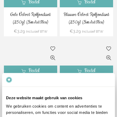
Bestel
Bestel
Gele Velvet Rolfondant
Blauwe Velvet Rolfondant
(250g) (SmArtFlex)
(250g) (SmArtFlex)
€
3.29
€
3.29
Inclusief BTW
Inclusief BTW
Bestel
Bestel
Baby Roze Velvet
Witte Velvet Rolfondant
Rolfondant (250g)
(250g) (SmArtFlex)
(SmArtFlex)
Deze website maakt gebruik van cookies
€
3.29
Inclusief BTW
We gebruiken cookies om content en advertenties te
€
3.29
Inclusief BTW
personaliseren, om functies voor social media te bieden