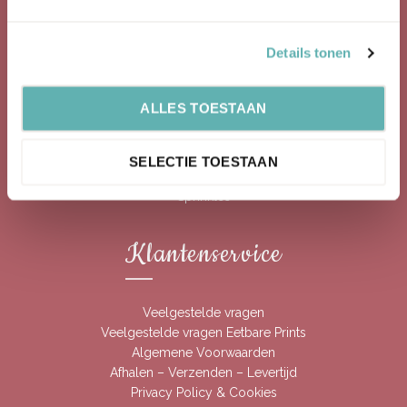
Cupcake Topper
Eetbare Glitter
Details tonen
Eetbare Prints
ALLES TOESTAAN
Rolfondant
Siliconen Bakvormen
SELECTIE TOESTAAN
Sprinkles
Klantenservice
Veelgestelde vragen
Veelgestelde vragen Eetbare Prints
Algemene Voorwaarden
Afhalen – Verzenden – Levertijd
Privacy Policy & Cookies