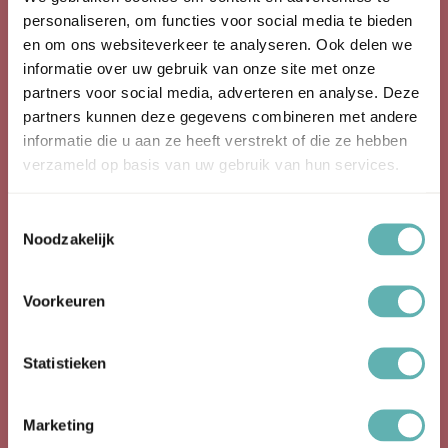
personaliseren, om functies voor social media te bieden
Over Ons
en om ons websiteverkeer te analyseren. Ook delen we
informatie over uw gebruik van onze site met onze
partners voor social media, adverteren en analyse. Deze
Baking Queen is een webwinkel die gespecialiseerd is in de
partners kunnen deze gegevens combineren met andere
verkoop van bakartikelen.
informatie die u aan ze heeft verstrekt of die ze hebben
Baking Queen is opgestart in 2016.
verzameld op basis van uw gebruik van hun services.
Bekijk ook onze social media kanalen!
Toestemmingsselectie
Facebook
Noodzakelijk
Instagram
Producten
Voorkeuren
Statistieken
Bakspullen
Bakvormen
Marketing