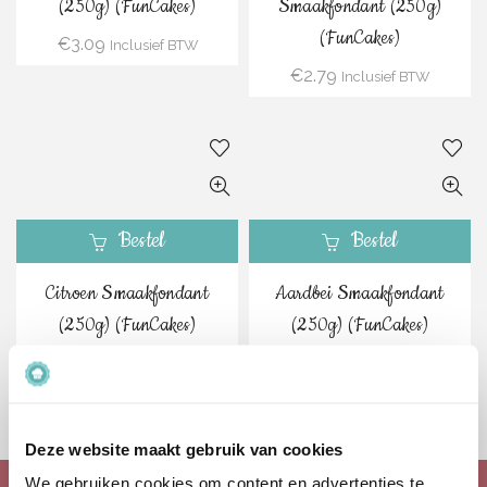
(250g) (FunCakes)
Smaakfondant (250g)
(FunCakes)
€
3.09
Inclusief BTW
€
2.79
Inclusief BTW
Bestel
Bestel
Citroen Smaakfondant
Aardbei Smaakfondant
(250g) (FunCakes)
(250g) (FunCakes)
€
2.79
€
3.69
Inclusief BTW
Inclusief BTW
Deze website maakt gebruik van cookies
We gebruiken cookies om content en advertenties te