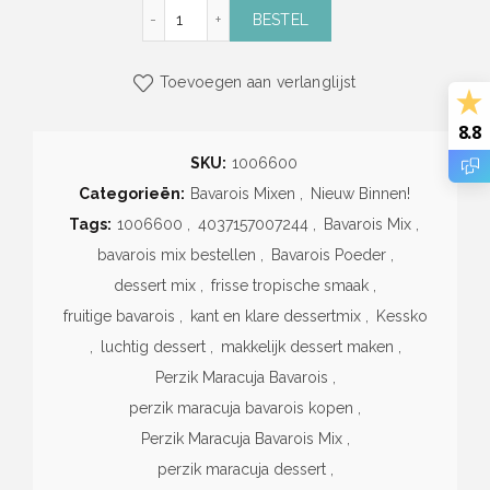
Perzik Maracuja Bavarois Mix (3kg) (Kessko)
BESTEL
Toevoegen aan verlanglijst
8.8
SKU:
1006600
Categorieën:
Bavarois Mixen
,
Nieuw Binnen!
Tags:
1006600
,
4037157007244
,
Bavarois Mix
,
bavarois mix bestellen
,
Bavarois Poeder
,
dessert mix
,
frisse tropische smaak
,
fruitige bavarois
,
kant en klare dessertmix
,
Kessko
,
luchtig dessert
,
makkelijk dessert maken
,
Perzik Maracuja Bavarois
,
perzik maracuja bavarois kopen
,
Perzik Maracuja Bavarois Mix
,
perzik maracuja dessert
,