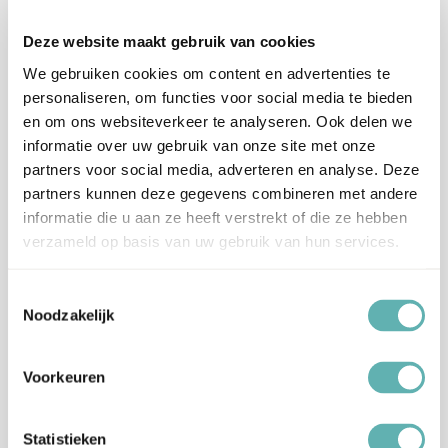
Suiker, fructose, (runder)gelatine,
Deze website maakt gebruik van cookies
maltodextrine, gedroogde vruchten (perzik,
We gebruiken cookies om content en advertenties te
maracuja, abrikoos), citroenzuurzuur,
Ingrediënten
personaliseren, om functies voor social media te bieden
gemodificeerd zetmeel, zetmeel, smaakstof,
en om ons websiteverkeer te analyseren. Ook delen we
glucosestroop, kleurcentrales concentraten
informatie over uw gebruik van onze site met onze
(saffloer, citroen).
partners voor social media, adverteren en analyse. Deze
partners kunnen deze gegevens combineren met andere
Allergenen
Dit product bevat Gelatine.
informatie die u aan ze heeft verstrekt of die ze hebben
verzameld op basis van uw gebruik van hun services.
Artikelnummer
1006600
Toestemmingsselectie
EAN
4037157007244
Noodzakelijk
Beoordelingen
Voorkeuren
Er zijn nog geen beoordelingen.
Statistieken