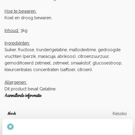
Hoe te bewaren:
Koel en droog bewaren.
Inhoud:
3kg
Ingrediënten:
Suiker, fructose, (runder)gelatine, maltodextrine, gedroogde
vruchten (perzik, maracuja, abrikoos), citroenzuurzuur,
gemodificeerd zetmeel, zetmeel, smaakstof, glucosestroop,
kleurcentrales concentraten (saffloer, citroen).
Allergenen:
Dit product bevat Gelatine.
Aanvullende informatie
Merk
Kessko
Inhoud
3kg