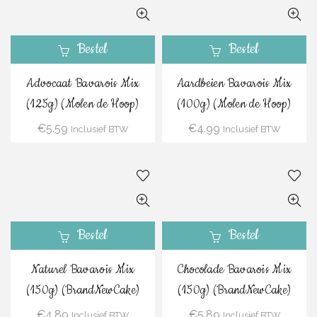
Bestel
Bestel
Advocaat Bavarois Mix
Aardbeien Bavarois Mix
(125g) (Molen de Hoop)
(100g) (Molen de Hoop)
€
5.59
€
4.99
Inclusief BTW
Inclusief BTW
Bestel
Bestel
Naturel Bavarois Mix
Chocolade Bavarois Mix
(150g) (BrandNewCake)
(150g) (BrandNewCake)
€
4.89
€
5.89
Inclusief BTW
Inclusief BTW