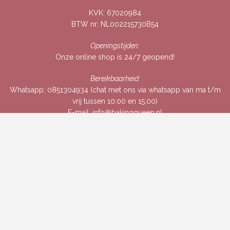
KVK: 67020984
BTW nr: NL002215730B54
Openingstijden:
Onze online shop is 24/7 geopend!
Bereikbaarheid:
Whatsapp:
0851304934
(chat met ons via whatsapp van ma t/m
vrij tussen 10:00 en 15:00)
E-mail:
info@bakingqueen.nl
Chat met ons via Whatsapp
Mailing
Om baktips en tricks in je mailbox te ontvangen, laat hier je