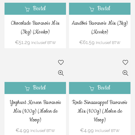
Bestel
Bestel
Chocolade Bavarois Mix
Aardbei Bavarois Mix (3kg)
(3kg) (Kessko)
(Kessko)
€
51.29
€
61.59
Inclusief BTW
Inclusief BTW
Bestel
Bestel
Yoghurt Kersen Bavarois
Rode Sinaasappel Bavarois
Mix (100g) (Molen de
Mix (100g) (Molen de
Hoop)
Hoop)
€
4.99
€
4.99
Inclusief BTW
Inclusief BTW