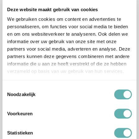
Deze website maakt gebruik van cookies
We gebruiken cookies om content en advertenties te
personaliseren, om functies voor social media te bieden
en om ons websiteverkeer te analyseren. Ook delen we
Bestel
Bestel
informatie over uw gebruik van onze site met onze
partners voor social media, adverteren en analyse. Deze
Citroen Bavarois Mix
Chocolade Mousse Wit
partners kunnen deze gegevens combineren met andere
(100g) (Molen de Hoop)
Bavarois Mix (150g)
informatie die u aan ze heeft verstrekt of die ze hebben
(Molen de Hoop)
€
4.99
verzameld op basis van uw gebruik van hun services.
Inclusief BTW
€
6.49
Inclusief BTW
Toestemmingsselectie
Noodzakelijk
Voorkeuren
Bestel
Bestel
Statistieken