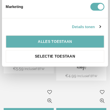
€
5.59
€
5.59
Inclusief BTW
Inclusief BTW
Marketing
Details tonen
Bestel
Bestel
ALLES TOESTAAN
Advocaat Bavarois Mix
Yoghurt Kersen Bavarois
SELECTIE TOESTAAN
(125g) (Molen de Hoop)
Mix (100g) (Molen de
Hoop)
€
5.59
Inclusief BTW
€
4.99
Inclusief BTW