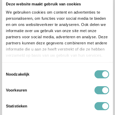
Deze website maakt gebruik van cookies
We gebruiken cookies om content en advertenties te
personaliseren, om functies voor social media te bieden
Bestel
Bestel
en om ons websiteverkeer te analyseren. Ook delen we
informatie over uw gebruik van onze site met onze
Frambozen Bavarois Mix
Bosvruchten Bavarois Mix
partners voor social media, adverteren en analyse. Deze
(125g) (Molen de Hoop)
(125g) (Molen de Hoop)
partners kunnen deze gegevens combineren met andere
informatie die u aan ze heeft verstrekt of die ze hebben
€
5.59
€
5.59
Inclusief BTW
Inclusief BTW
verzameld op basis van uw gebruik van hun services.
Toestemmingsselectie
Noodzakelijk
Bestel
Bestel
Voorkeuren
Bitterkoekjes Bavarois Mix
Banaan Bavarois Mix
Statistieken
(200g) (Molen de Hoop)
(125g) (Molen de Hoop)