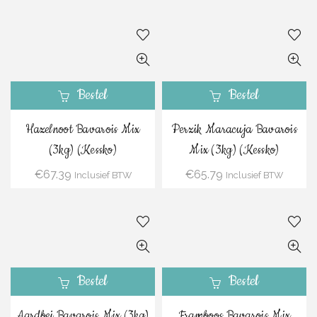
Bestel
Bestel
Hazelnoot Bavarois Mix
Perzik Maracuja Bavarois
(3kg) (Kessko)
Mix (3kg) (Kessko)
€
67.39
€
65.79
Inclusief BTW
Inclusief BTW
Bestel
Bestel
Aardbei Bavarois Mix (3kg)
Framboos Bavarois Mix