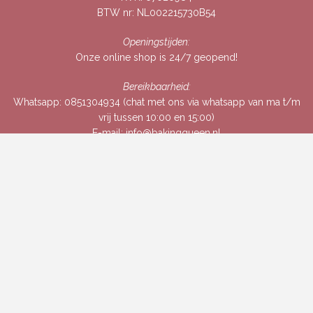
BTW nr: NL002215730B54
Openingstijden:
Onze online shop is 24/7 geopend!
Bereikbaarheid:
Whatsapp:
0851304934
(chat met ons via whatsapp van ma t/m
vrij tussen 10:00 en 15:00)
E-mail:
info@bakingqueen.nl
Chat met ons via Whatsapp
Mailing
Om baktips en tricks in je mailbox te ontvangen, laat hier je
e-mailadres achter.