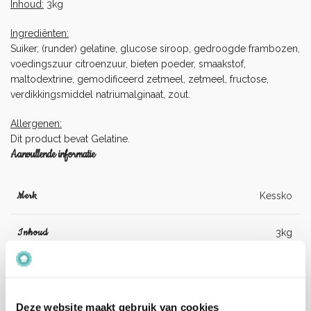
Inhoud:
3kg
Ingrediënten:
Suiker, (runder) gelatine, glucose siroop, gedroogde frambozen,
voedingszuur citroenzuur, bieten poeder, smaakstof,
maltodextrine, gemodificeerd zetmeel, zetmeel, fructose,
verdikkingsmiddel natriumalginaat, zout.
Allergenen:
Dit product bevat Gelatine.
Aanvullende informatie
Merk
Kessko
Inhoud
3kg
Suiker, (runder) gelatine, glucose siroop,
gedroogde frambozen, voedingszuur
citroenzuur, bieten poeder, smaakstof,
Deze website maakt gebruik van cookies
Ingrediënten