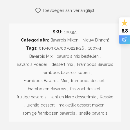
Toevoegen aan verlanglijst
8.8
SKU:
100351
Categorieën:
Bavarois Mixen
,
Nieuw Binnen!
Tags:
01040371570070221526
,
100351
,
Bavarois Mix
,
bavarois mix bestellen
,
Bavarois Poeder
,
dessert mix
,
Framboos Bavarois
,
framboos bavarois kopen
,
Framboos Bavarois Mix
,
framboos dessert
,
Frambozen Bavarois
,
fris zoet dessert
,
fruitige bavarois
,
kant en klare dessertmix
,
Kessko
,
luchtig dessert
,
makkelijk dessert maken
,
romige frambozen bavarois
,
snelle bavarois