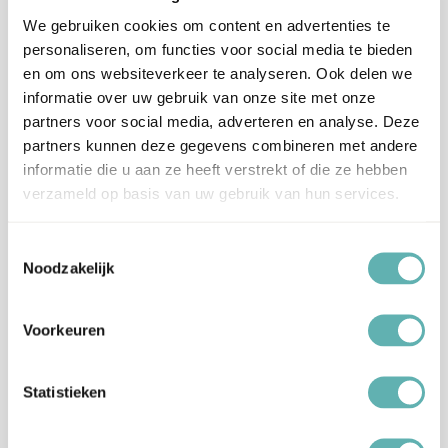
maltodextrine, gemodificeerd zetmeel,
We gebruiken cookies om content en advertenties te
zetmeel, fructose, verdikkingsmiddel
personaliseren, om functies voor social media te bieden
natriumalginaat, zout.
en om ons websiteverkeer te analyseren. Ook delen we
informatie over uw gebruik van onze site met onze
Allergenen
Dit product bevat Gelatine.
partners voor social media, adverteren en analyse. Deze
partners kunnen deze gegevens combineren met andere
Artikelnummer
100351
informatie die u aan ze heeft verstrekt of die ze hebben
verzameld op basis van uw gebruik van hun services.
EAN
01040371570070221526
Toestemmingsselectie
Beoordelingen
Noodzakelijk
Er zijn nog geen beoordelingen.
Voorkeuren
Enkel ingelogde klanten die dit product gekocht hebben,
Statistieken
kunnen een beoordeling schrijven.