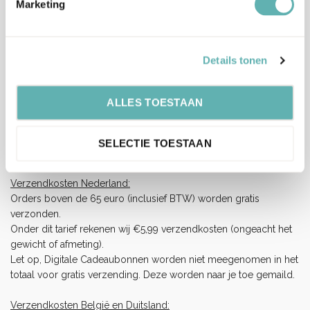
Verzenden en levertijd:
Marketing
Onze pakketten worden verstuurd met PostNL.
Op werkdagen (maandag tot vrijdag) geldt: voor 15:00 besteld
en betaald = dezelfde werkdag verzonden.
Details tonen
Let op, het is erg druk bij PostNL.
Hierdoor kan je bestelling langer onderweg zijn dan normaal
ALLES TOESTAAN
(langere levertijden), wij vragen je hiermee rekening te houden
en op tijd te bestellen.
Wij hebben helaas geen invloed op de snelheid van de
SELECTIE TOESTAAN
bezorging.
Verzendkosten Nederland:
Orders boven de 65 euro (inclusief BTW) worden gratis
verzonden.
Onder dit tarief rekenen wij €5,99 verzendkosten (ongeacht het
gewicht of afmeting).
Let op, Digitale Cadeaubonnen worden niet meegenomen in het
totaal voor gratis verzending. Deze worden naar je toe gemaild.
Verzendkosten België en Duitsland: