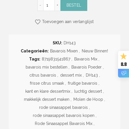
Rode Sinaasappel Bavarois Mix (100g) (Mol
BESTEL
Toevoegen aan verlanglijst
SKU:
DH143
Categorieën:
Bavarois Mixen
,
Nieuw Binnen!
Tags:
8719831541867
,
Bavarois Mix
,
8.8
bavarois mix bestellen
,
Bavarois Poeder
,
citrus bavarois
,
dessert mix
,
DH143
,
frisse citrus smaak
,
fruitige bavarois
,
kant en klare dessertmix
,
luchtig dessert
,
makkelijk dessert maken
,
Molen de Hoop
,
rode sinaasappel bavarois
,
rode sinaasappel bavarois kopen
,
Rode Sinaasappel Bavarois Mix
,