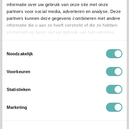
bevattende granen, noten, sesamzaad en melk worden verwerkt.
informatie over uw gebruik van onze site met onze
Aanvullende informatie
partners voor social media, adverteren en analyse. Deze
partners kunnen deze gegevens combineren met andere
informatie die u aan ze heeft verstrekt of die ze hebben
Merk
Molen de Hoop
verzameld op basis van uw gebruik van hun services.
Inhoud
100g
Toestemmingsselectie
Noodzakelijk
Suiker, gelatine (rund), sinaasappel
(gedroogd), aroma, voedingszuur(E330),
Ingrediënten
zetmeel, gemodificeerd zetmeel(E1414),
Voorkeuren
zout, kleurstof(E162, E160b).
Statistieken
Dit product bevat Gelatine.
Dit product wordt geproduceerd in een
Allergenen
bedrijf waar ook gluten bevattende granen,
Marketing
noten, sesamzaad en melk worden verwerkt.
Artikelnummer
DH143