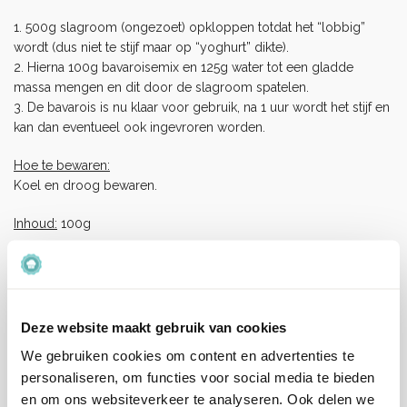
1. 500g slagroom (ongezoet) opkloppen totdat het “lobbig”
wordt (dus niet te stijf maar op “yoghurt” dikte).
2. Hierna 100g bavaroisemix en 125g water tot een gladde
massa mengen en dit door de slagroom spatelen.
3. De bavarois is nu klaar voor gebruik, na 1 uur wordt het stijf en
kan dan eventueel ook ingevroren worden.
Hoe te bewaren:
Koel en droog bewaren.
Inhoud:
100g
Ingrediënten:
Suiker, gelatine (rund), sinaasappel (gedroogd), aroma,
voedingszuur(E330), zetmeel, gemodificeerd zetmeel(E1414),
zout, kleurstof(E162, E160b).
Deze website maakt gebruik van cookies
We gebruiken cookies om content en advertenties te
Allergenen:
personaliseren, om functies voor social media te bieden
Dit product bevat Gelatine.
en om ons websiteverkeer te analyseren. Ook delen we
Dit product wordt geproduceerd in een bedrijf waar ook gluten