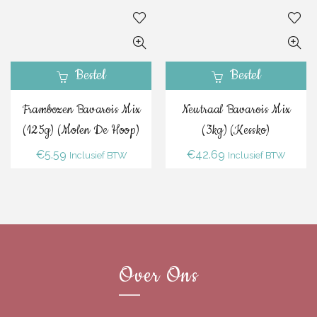
Bestel
Bestel
Frambozen Bavarois Mix
Neutraal Bavarois Mix
(125g) (Molen De Hoop)
(3kg) (Kessko)
€
5.59
€
42.69
Inclusief BTW
Inclusief BTW
Over Ons