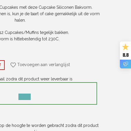
f Cupcakes met deze Cupcake Siliconen Bakvorm.
n is, kun je de taart of cake gemakkelijk uit de vorm
halen.
e 12 Cupcakes/Muffins tegelijk bakken.
orm is hittebestendig tot 230C.
8.8
Toevoegen aan verlanglijst
T
il zodra dit product weer leverbaar is
MELDING
NEGEREN
 op de hoogte te worden gebracht zodra dit product