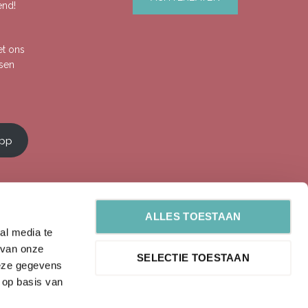
end!
et ons
ssen
app
ALLES TOESTAAN
al media te
 van onze
SELECTIE TOESTAAN
deze gegevens
 op basis van