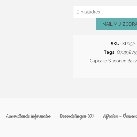
MAIL MIJ ZODR
SKU:
KP052
Tags:
87199875
Cupcake Siliconen Bak
Aanvullende informatie
Beoordelingen (0)
Afhalen – Verzend