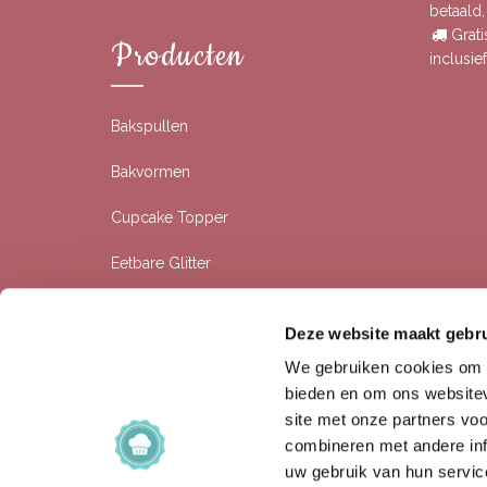
betaald
Grati
Producten
inclusi
Bakspullen
Bakvormen
Cupcake Topper
Eetbare Glitter
Eetbare Prints
Deze website maakt gebru
Rolfondant
We gebruiken cookies om c
bieden en om ons websitev
Siliconen Bakvormen
site met onze partners vo
combineren met andere inf
Sprinkles
uw gebruik van hun servic