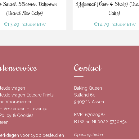
Bestel
Bestel
e Smash Siliconen Bakvorm
IJsjesmal (voor 4 Stuks) (Br
(Brand New Cake)
Cake)
€
13.29
€
12.79
Inclusief BTW
Inclusief BTW
tenservice
Contact
telde vragen
Baking Queen
elde vragen Eetbare Prints
Salland 60
ne Voorwaarden
9405GN Assen
– Verzenden – Levertijd
KVK: 67020984
 Policy & Cookies
BTW nr: NL002215730B54
eren
Openingstijden:
rkdagen voor 15:00 besteld en