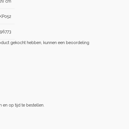
3(h) cm
KP052
596773
product gekocht hebben, kunnen een beoordeling
 en op tijd te bestellen.