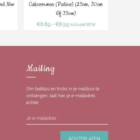
Optie Selecteren
and New
Cakevormen (Patisse) (25cm, 30cm
Kinder
Of 35cm)
Prijsklasse:
€
6.89
-
€
8.59
€
Inclusief BTW
€6.89
tot
€8.59
Mailing
Om baktips en tricks in je mailbox te
ontvangen, laat hier je e-mailadres
achter.