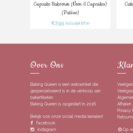
Bestel
Cupcake Bakvorm (voor 6 Cupcakes)
Cak
(Patisse)
€
7.99
Inclusief BTW
Over Ons
Klan
Baking Queen is een webwinkel die
Veelges
gespecialiseerd is in de verkoop van
Veelgest
bakartikelen.
Algeme
Baking Queen is opgestart in 2016.
Afhalen 
Privacy
Bekijk ook onze social media kanalen!
Retourn
Facebook
Instagram
Op we