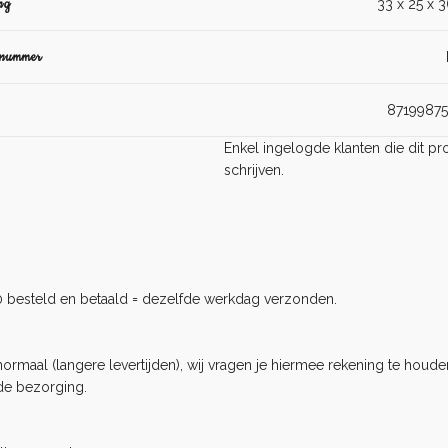
ng
33 x 25 x 
lnummer
8719987
Enkel ingelogde klanten die dit 
schrijven.
0 besteld en betaald = dezelfde werkdag verzonden.
rmaal (langere levertijden), wij vragen je hiermee rekening te houden
de bezorging.