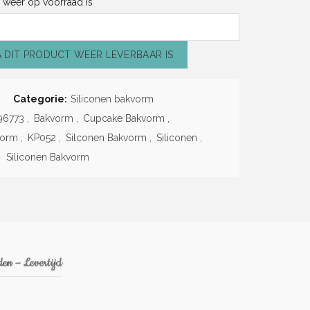
weer op voorraad is
A DIT PRODUCT WEER LEVERBAAR IS
Categorie:
Siliconen bakvorm
96773
,
Bakvorm
,
Cupcake Bakvorm
,
vorm
,
KP052
,
Silconen Bakvorm
,
Siliconen
,
Siliconen Bakvorm
en – Levertijd