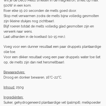
Wil je de Deco Melts smelten in de magnetron, smelt op max.
500W in een kom.
Roer elke 15-20 seconden de melts goed door.
Stop met verwarmen zodra de melts bijna volledig gesmolten
zijn (kleine stukjes nog zichtbaar).
Blijf roeren totdat de melts volledig glad gesmolten zijn en
verwerk naar wens.
Laat uitharden in de koelkast (10-15 min.).
Voeg voor een dunner resultaat een paar druppels plantaardige
olie toe.
Voor een dikker resultaat voeg een paar druppels water toe (let
op, de melts zijn dan niet hersmeltbaar).
Bewaaradvies:
Droog en donker bewaren, 16°C-22°C.
Inhoud:
250g
Ingrediënten:
Suiker, gehydrogeneerd plantaardige vet (palmpit), melkpoeder