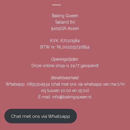
Baking Queen
Salland 60
9405GN Assen
KVK: 67020984
BTW nr: NL002215730B54
Openingstijden:
Onze online shop is 24/7 geopend!
Bereikbaarheid:
Whatsapp:
0851304934
(chat met ons via whatsapp van ma t/m
vrij tussen 10:00 en 15:00)
E-mail:
info@bakingqueen.nl
Chat met ons via Whatsapp