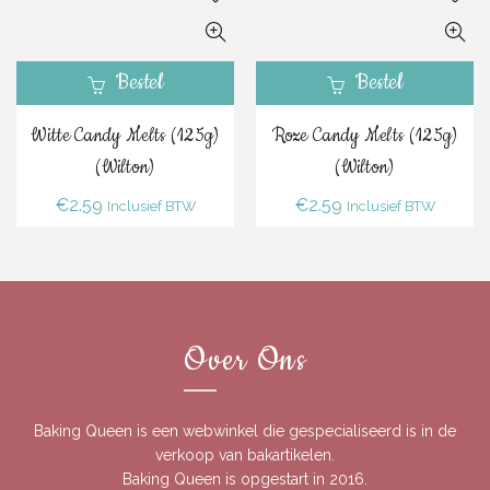
Bestel
Bestel
Witte Candy Melts (125g)
Roze Candy Melts (125g)
(Wilton)
(Wilton)
€
2.59
€
2.59
Inclusief BTW
Inclusief BTW
Over Ons
Baking Queen is een webwinkel die gespecialiseerd is in de
verkoop van bakartikelen.
Baking Queen is opgestart in 2016.