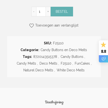
Naturel Deco Melts (250g) (Funcakes) aanta
BESTEL
Toevoegen aan verlanglijst
SKU:
F25110
Categorie:
Candy Buttons en Deco Melts
8.8
Tags:
8720143515378
,
Candy Buttons
,
Candy Melts
,
Deco Melts
,
F25110
,
FunCakes
,
Naturel Deco Melts
,
White Deco Melts
Beschrijving