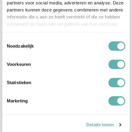
partners voor social media, adverteren en analyse. Deze
partners kunnen deze gegevens combineren met andere
Merk
FunCakes
informatie die u aan ze heeft verstrekt of die ze hebben
verzameld op basis van uw gebruik van hun services.
Kleur
Naturel
Toestemmingsselectie
Noodzakelijk
Inhoud
250g
Suiker, gehydrogeneerd plantaardige vet
Voorkeuren
Ingrediënten
(palmpit), melkpoeder (mager), emulgator:
E492, E322 (zonnebloem).
Statistieken
Dit product bevat Melk.
Allergenen
Kan sporen bevatten van Noten.
Marketing
Dit product is Halal gecertificeerd.
Artikelnummer
F25110
Details tonen