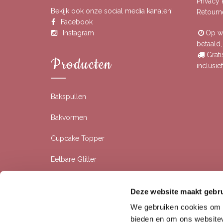
Privacy
Bekijk ook onze social media kanalen!
Retourn
Facebook
Instagram
Op we
betaald
Grati
Producten
inclusi
Bakspullen
Bakvormen
Cupcake Topper
Eetbare Glitter
Eetbare Prints
Deze website maakt gebru
Rolfondant
We gebruiken cookies om c
bieden en om ons websitev
Siliconen Bakvormen