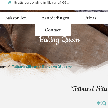
Gratis verzending in NL vanaf €65,-
Bakspullen
Aanbiedingen
Prints
Contact
vorm
Tulband Siliconen Bakvorm (Ø24cm)
Tulband Sil
€
9