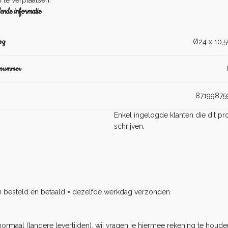
 te verplaatsen.
ende informatie
ng
Ø24 x 10,5
lnummer
87199875
Enkel ingelogde klanten die dit 
schrijven.
0 besteld en betaald = dezelfde werkdag verzonden.
rmaal (langere levertijden), wij vragen je hiermee rekening te houden