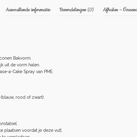
Aanvullende informatie
Beoordelingen (0)
Afhalen – Verzend
iconen Bakvorm.
k uit de vorm halen.
ase-a-Cake Spray
van PME.
(blauw, rood of zwart).
nstabiel.
e plaatsen voordat je deze vult.