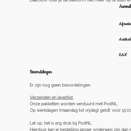
Daardoor hoef je de bakvorm niet meer op te tillen en
Aanvull
Afmeti
Artike
EAN
Beoordelingen
Er zijn nog geen beoordelingen.
Verzenden en levertijd:
Onze pakketten worden verstuurd met PostNL.
Op werkdagen (maandag tot vrijdag) geldt: voor 15:0
Let op, het is erg druk bij PostNL.
Hierdoor kan je bestelling langer onderweg zijn dan no