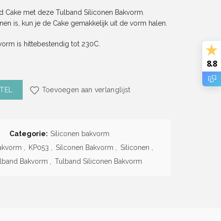
nd Cake met deze Tulband Siliconen Bakvorm.
en is, kun je de Cake gemakkelijk uit de vorm halen.
orm is hittebestendig tot 230C.
8.8
conen Bakvorm (Ø24cm) aantal
TEL
Toevoegen aan verlanglijst
Categorie:
Siliconen bakvorm
akvorm
,
KP053
,
Silconen Bakvorm
,
Siliconen
,
lband Bakvorm
,
Tulband Siliconen Bakvorm