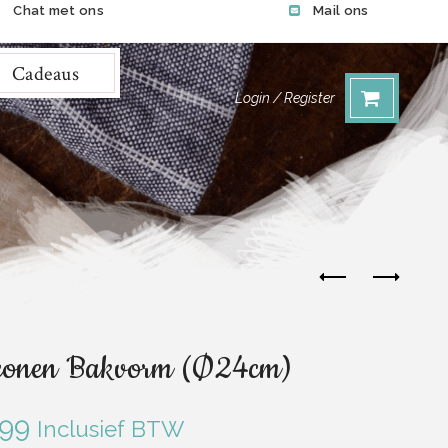
Chat met ons
Mail ons
Cadeaus
Login / Register
iconen Bakvorm (Ø24cm)
.99
Inclusief BTW