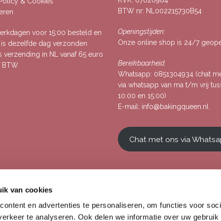
KVK: 67020984
 Policy & Cookies
BTW nr: NL002215730B54
eren
Openingstijden:
rkdagen voor 15:00 besteld en
Onze online shop is 24/7 geop
, is dezelfde dag verzonden
s verzending in NL vanaf 65 euro
Bereikbaarheid:
ef BTW
Whatsapp:
0851304934
(chat m
via whatsapp van ma t/m vrij tu
10:00 en 15:00)
E-mail:
info@bakingqueen.nl
Chat met ons via Whats
ik van cookies
ontent en advertenties te personaliseren, om functies voor soci
erkeer te analyseren. Ook delen we informatie over uw gebruik