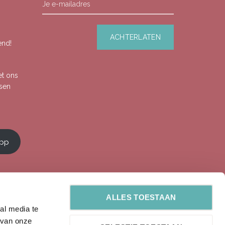
end!
et ons
ssen
app
ALLES TOESTAAN
al media te
 van onze