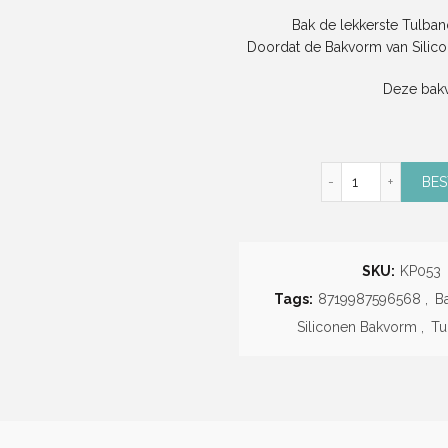
Bak de lekkerste Tulba
Doordat de Bakvorm van Silicon
Deze bakv
Tulband Sili
BES
SKU:
KP053
Tags:
8719987596568
,
B
Siliconen Bakvorm
,
Tu