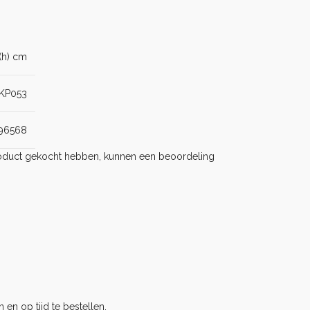
(h) cm
KP053
96568
product gekocht hebben, kunnen een beoordeling
 en op tijd te bestellen.