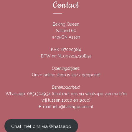
Contact
Baking Queen
Salland 60
9405GN Assen
KVK: 67020984
BTW nr: NL002215730B54
Openingstijden:
Onze online shop is 24/7 geopend!
Bereikbaarheid:
Whatsapp:
0851304934
(chat met ons via whatsapp van ma t/m
vrij tussen 10:00 en 15:00)
E-mail:
info@bakingqueen.nl
Chat met ons via Whatsapp