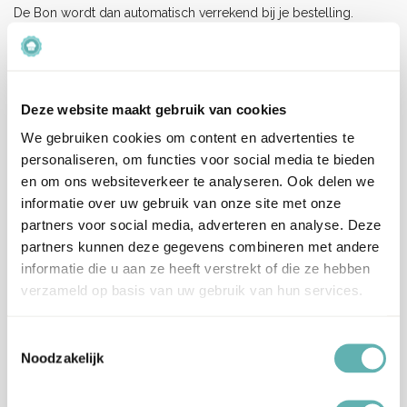
De Bon wordt dan automatisch verrekend bij je bestelling.
Eventuele restanten blijven geldig tot 1 jaar na aanschaf van de
Cadeaubon.
Beoordelingen
Deze website maakt gebruik van cookies
Er zijn nog geen beoordelingen.
We gebruiken cookies om content en advertenties te
personaliseren, om functies voor social media te bieden
en om ons websiteverkeer te analyseren. Ook delen we
Enkel ingelogde klanten die dit product gekocht hebben,
informatie over uw gebruik van onze site met onze
kunnen een beoordeling schrijven.
partners voor social media, adverteren en analyse. Deze
partners kunnen deze gegevens combineren met andere
Verzenden en levertijd:
informatie die u aan ze heeft verstrekt of die ze hebben
Onze pakketten worden verstuurd met PostNL.
verzameld op basis van uw gebruik van hun services.
Op werkdagen (maandag tot vrijdag) geldt: voor 15:00 besteld
en betaald = dezelfde werkdag verzonden.
Toestemmingsselectie
Let op, het is erg druk bij PostNL.
Noodzakelijk
Hierdoor kan je bestelling langer onderweg zijn dan normaal
(langere levertijden), wij vragen je hiermee rekening te houden