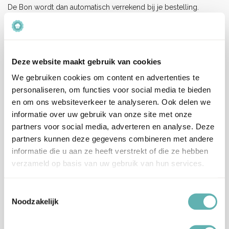
De Bon wordt dan automatisch verrekend bij je bestelling.
Eventuele restanten blijven geldig tot 1 jaar na aanschaf van de
Cadeaubon.
Beoordelingen
Deze website maakt gebruik van cookies
Er zijn nog geen beoordelingen.
We gebruiken cookies om content en advertenties te
personaliseren, om functies voor social media te bieden
en om ons websiteverkeer te analyseren. Ook delen we
Enkel ingelogde klanten die dit product gekocht hebben,
informatie over uw gebruik van onze site met onze
kunnen een beoordeling schrijven.
partners voor social media, adverteren en analyse. Deze
partners kunnen deze gegevens combineren met andere
Verzenden en levertijd:
informatie die u aan ze heeft verstrekt of die ze hebben
Onze pakketten worden verstuurd met PostNL.
verzameld op basis van uw gebruik van hun services.
Op werkdagen (maandag tot vrijdag) geldt: voor 15:00 besteld
en betaald = dezelfde werkdag verzonden.
Toestemmingsselectie
Let op, het is erg druk bij PostNL.
Noodzakelijk
Hierdoor kan je bestelling langer onderweg zijn dan normaal
(langere levertijden), wij vragen je hiermee rekening te houden