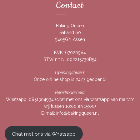
Contact
Baking Queen
Salland 60
9405GN Assen
KVK: 67020984
BTW nr: NL002215730B54
Openingstijden:
Onze online shop is 24/7 geopend!
Bereikbaarheid:
Whatsapp:
0851304934
(chat met ons via whatsapp van ma t/m
vrij tussen 10:00 en 15:00)
E-mail:
info@bakingqueen.nl
Chat met ons via Whatsapp