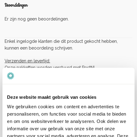
Beoordelingen
Er zijn nog geen beoordelingen.
Enkel ingelogde klanten die dit product gekocht hebben,
kunnen een beoordeling schrijven.
Verzenden en levertijd:
Onze pakketten worden verstuurd met PostNL.
Op werkdagen (maandag tot vrijdag) geldt: voor 15:00 besteld
en betaald = dezelfde werkdag verzonden.
Let op, het is erg druk bij PostNL.
Deze website maakt gebruik van cookies
Hierdoor kan je bestelling langer onderweg zijn dan normaal
We gebruiken cookies om content en advertenties te
(langere levertijden), wij vragen je hiermee rekening te houden
personaliseren, om functies voor social media te bieden
en op tijd te bestellen.
en om ons websiteverkeer te analyseren. Ook delen we
Wij hebben helaas geen invloed op de snelheid van de
bezorging.
informatie over uw gebruik van onze site met onze
partners voor social media, adverteren en analyse. Deze