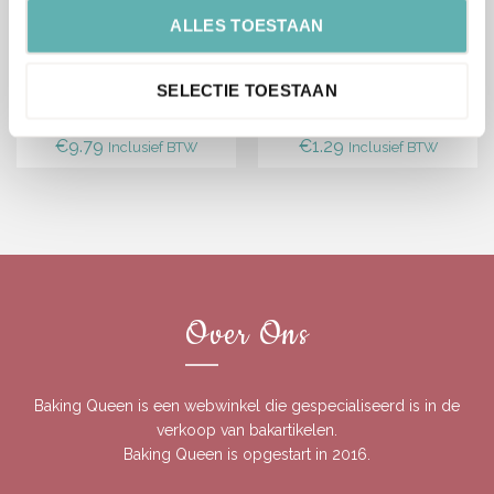
Bestel
Bestel
ALLES TOESTAAN
Deense Deegklopper
Spuitmondjes Adapter
SELECTIE TOESTAAN
(Brand New Cake)
(Klein) (Brand New Cake)
€
9.79
€
1.29
Inclusief BTW
Inclusief BTW
Over Ons
Baking Queen is een webwinkel die gespecialiseerd is in de
verkoop van bakartikelen.
Baking Queen is opgestart in 2016.