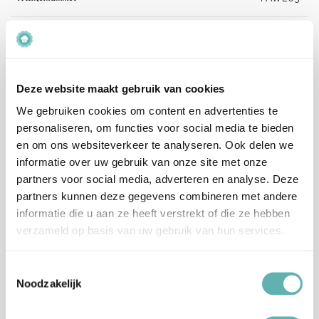
EAN
5060543482041
Beoordelingen
Deze website maakt gebruik van cookies
Er zijn nog geen beoordelingen.
We gebruiken cookies om content en advertenties te
personaliseren, om functies voor social media te bieden
en om ons websiteverkeer te analyseren. Ook delen we
Enkel ingelogde klanten die dit product gekocht hebben,
informatie over uw gebruik van onze site met onze
kunnen een beoordeling schrijven.
partners voor social media, adverteren en analyse. Deze
partners kunnen deze gegevens combineren met andere
Verzenden en levertijd:
informatie die u aan ze heeft verstrekt of die ze hebben
Onze pakketten worden verstuurd met PostNL.
verzameld op basis van uw gebruik van hun services.
Op werkdagen (maandag tot vrijdag) geldt: voor 15:00 besteld
en betaald = dezelfde werkdag verzonden.
Toestemmingsselectie
Noodzakelijk
Let op, het is erg druk bij PostNL.
Hierdoor kan je bestelling langer onderweg zijn dan normaal
(langere levertijden), wij vragen je hiermee rekening te houden