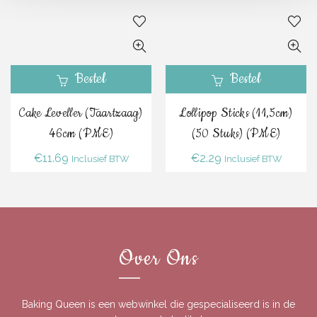
Bestel
Bestel
Cake Leveller (Taartzaag)
Lollipop Sticks (11,5cm)
46cm (PME)
(50 Stuks) (PME)
€
11.69
€
2.29
Inclusief BTW
Inclusief BTW
Over Ons
Baking Queen is een webwinkel die gespecialiseerd is in de