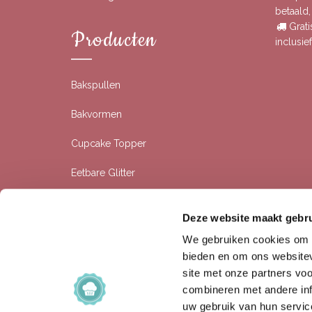
betaald
Grati
Producten
inclusi
Bakspullen
Bakvormen
Cupcake Topper
Eetbare Glitter
Eetbare Prints
Deze website maakt gebru
Rolfondant
We gebruiken cookies om c
bieden en om ons websitev
Siliconen Bakvormen
site met onze partners vo
combineren met andere inf
Sprinkles
uw gebruik van hun servic