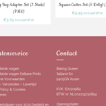
Bestel
Verder Lezen
g Bag Adaptor Set (3 Stuks)
Square Cutter Set (6 Delig)
(PME)
€
4.49
Inclusief BTW
€
3.79
Inclusief BTW
tenservice
Contact
telde vragen
Baking Queen
elde vragen Eetbare Prints
Salland 60
ne Voorwaarden
9405GN Assen
– Verzenden – Levertijd
KVK: 67020984
 Policy & Cookies
BTW nr: NL002215730B54
eren
Openingstijden:
rkdagen voor 15:00 besteld en