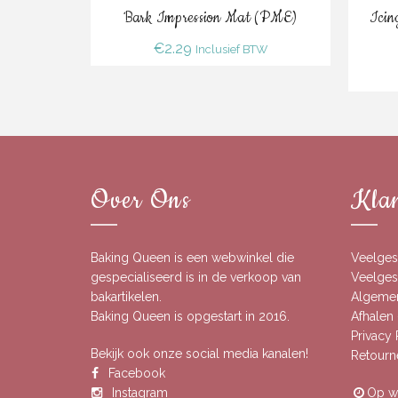
Bestel
Bark Impression Mat (PME)
Icin
€
2.29
Inclusief BTW
Over Ons
Klan
Baking Queen is een webwinkel die
Veelges
gespecialiseerd is in de verkoop van
Veelgest
bakartikelen.
Algeme
Baking Queen is opgestart in 2016.
Afhalen 
Privacy
Bekijk ook onze social media kanalen!
Retourn
Facebook
Instagram
Op we