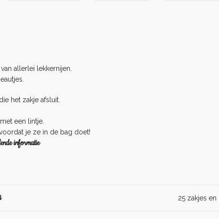
an allerlei lekkernijen.
eautjes.
e het zakje afsluit.
met een lintje.
 voordat je ze in de bag doet!
ende informatie
d
25 zakjes en l