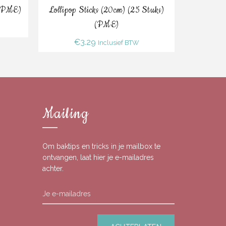
Bestel
 (PME)
Lollipop Sticks (20cm) (25 Stuks)
Craft Br
(PME)
€
3.29
Inclusief BTW
Mailing
Om baktips en tricks in je mailbox te
ontvangen, laat hier je e-mailadres
achter.