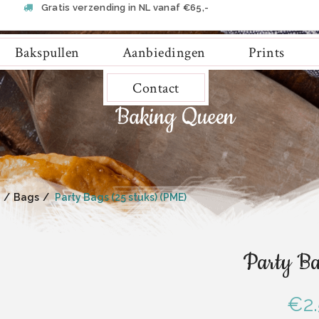
Gratis verzending in NL vanaf €65,-
Bakspullen
Aanbiedingen
Prints
Contact
Bags
Party Bags (25 stuks) (PME)
Party Ba
€
2