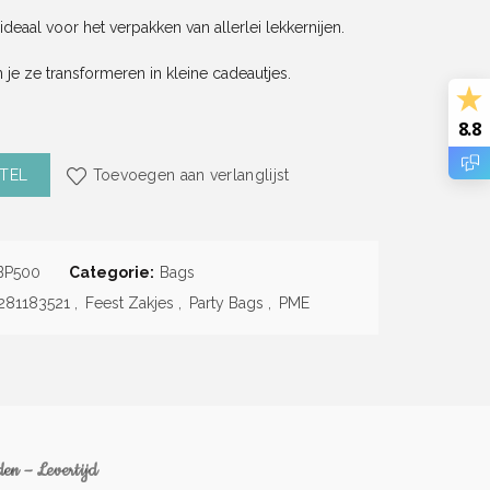
deaal voor het verpakken van allerlei lekkernijen.
je ze transformeren in kleine cadeautjes.
8.8
 stuks) (PME) aantal
TEL
Toevoegen aan verlanglijst
BP500
Categorie:
Bags
281183521
,
Feest Zakjes
,
Party Bags
,
PME
en – Levertijd