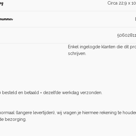
ng
Circa 22,9 x 1
lnummer
5060281
Enkel ingelogde klanten die dit 
schrijven.
0 besteld en betaald = dezelfde werkdag verzonden.
rmaal (langere levertijden), wij vragen je hiermee rekening te houden
de bezorging.