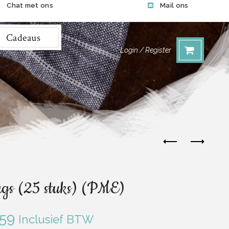
Chat met ons
Mail ons
Cadeaus
Login / Register
gs (25 stuks) (PME)
.59
Inclusief BTW