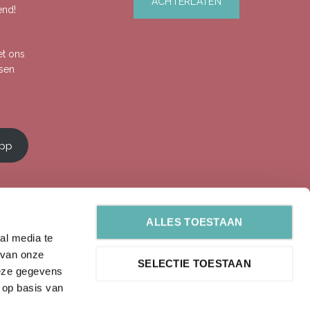
end!
et ons
ssen
app
ALLES TOESTAAN
al media te
 van onze
SELECTIE TOESTAAN
deze gegevens
 op basis van