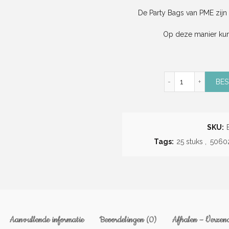
De Party Bags van PME zijn i
Op deze manier kun 
Party Bags (25
BES
SKU:
Tags:
25 stuks
,
5060
Aanvullende informatie
Beoordelingen (0)
Afhalen – Verzend