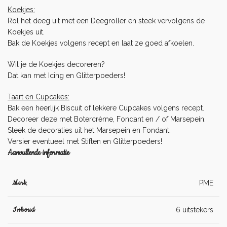
Koekjes:
Rol het deeg uit met een
Deegroller
en steek vervolgens de
Koekjes uit.
Bak de Koekjes volgens recept en laat ze goed afkoelen.
Wil je de Koekjes decoreren?
Dat kan met
Icing
en
Glitterpoeders
!
Taart en Cupcakes:
Bak een heerlijk
Biscuit
of lekkere
Cupcakes
volgens recept.
Decoreer deze met
Botercrème
,
Fondant
en / of
Marsepein
.
Steek de decoraties uit het
Marsepein
en
Fondant
.
Versier eventueel met
Stiften
en
Glitterpoeders
!
Aanvullende informatie
Merk
PME
Inhoud
6 uitstekers