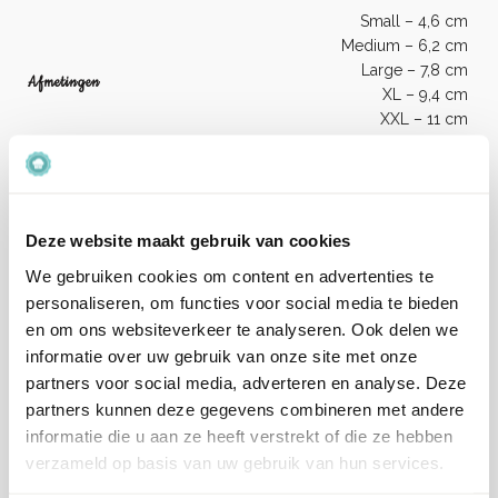
Small – 4,6 cm
Medium – 6,2 cm
Large – 7,8 cm
Afmetingen
XL – 9,4 cm
XXL – 11 cm
XXXL – 12,6 cm
Artikelnummer
PNR5
Deze website maakt gebruik van cookies
EAN
5060281180179
We gebruiken cookies om content en advertenties te
personaliseren, om functies voor social media te bieden
Beoordelingen
en om ons websiteverkeer te analyseren. Ook delen we
informatie over uw gebruik van onze site met onze
Er zijn nog geen beoordelingen.
partners voor social media, adverteren en analyse. Deze
partners kunnen deze gegevens combineren met andere
informatie die u aan ze heeft verstrekt of die ze hebben
Enkel ingelogde klanten die dit product gekocht hebben,
verzameld op basis van uw gebruik van hun services.
kunnen een beoordeling schrijven.