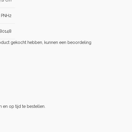
0,8 cm
PNH2
80148
product gekocht hebben, kunnen een beoordeling
 en op tijd te bestellen.