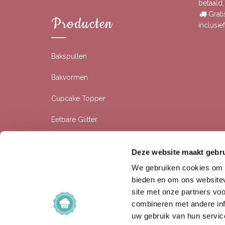
betaald
Grati
Producten
inclusi
Bakspullen
Bakvormen
Cupcake Topper
Eetbare Glitter
Eetbare Prints
Deze website maakt gebru
Rolfondant
We gebruiken cookies om c
bieden en om ons websitev
Siliconen Bakvormen
site met onze partners vo
combineren met andere inf
Sprinkles
uw gebruik van hun servic