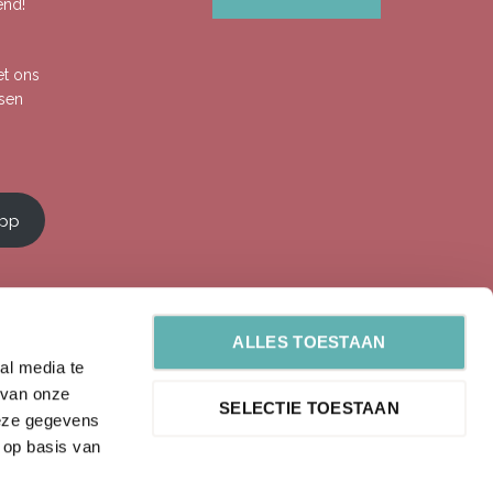
end!
et ons
ssen
app
ALLES TOESTAAN
al media te
 van onze
SELECTIE TOESTAAN
deze gegevens
 op basis van