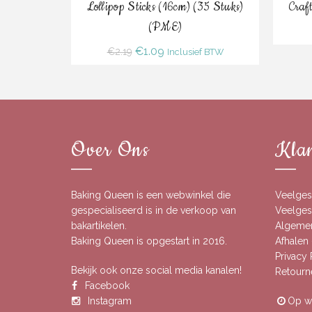
Bestel
Lollipop Sticks (16cm) (35 Stuks)
Craf
(PME)
Oorspronkelijke
Huidige
€
1.09
€
2.19
Inclusief BTW
prijs
prijs
was:
is:
€2.19.
€1.09.
Over Ons
Klan
Baking Queen is een webwinkel die
Veelges
gespecialiseerd is in de verkoop van
Veelgest
bakartikelen.
Algeme
Baking Queen is opgestart in 2016.
Afhalen 
Privacy
Bekijk ook onze social media kanalen!
Retourn
Facebook
Instagram
Op we