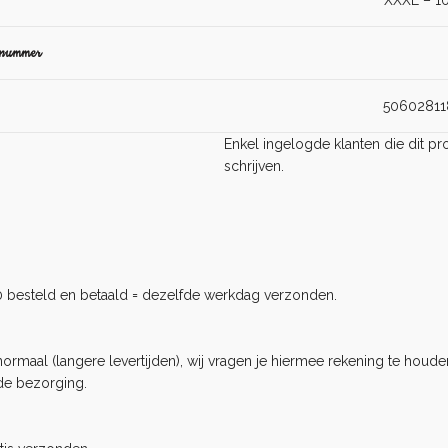
XXXL – 1
lnummer
50602811
Enkel ingelogde klanten die dit 
schrijven.
0 besteld en betaald = dezelfde werkdag verzonden.
rmaal (langere levertijden), wij vragen je hiermee rekening te houden
de bezorging.