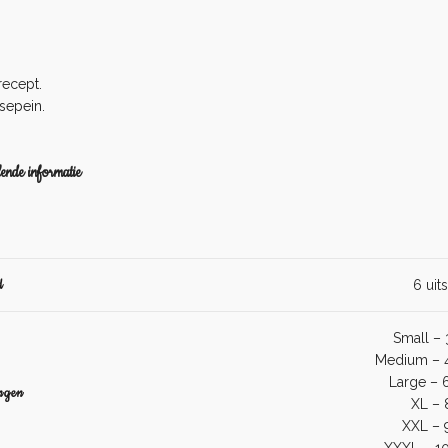
ecept.
sepein
.
ende informatie
d
6 uit
Small – 
Medium – 
Large – 
ngen
XL – 
XXL – 