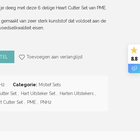
t je deeg met deze 6 delige Heart Cutter Set van PME.
s gemaakt van zeer sterk kunststof dat voldoet aan de
voedselkwaliteit eisen.
et (6 delig) (PME) aantal
TEL
Toevoegen aan verlanglijst
8.8
H2
Categorie:
Motief Sets
utter Set
,
Hart Uitsteker Set
,
Harten Uitstekers
,
t Cutter Set
,
PME
,
PNH2