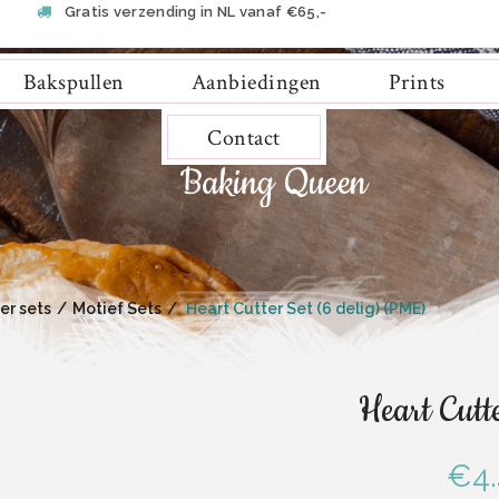
Gratis verzending in NL vanaf €65,-
Bakspullen
Aanbiedingen
Prints
Contact
er sets
Motief Sets
Heart Cutter Set (6 delig) (PME)
Heart Cutt
€
4