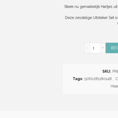
Steek nu gemakkelijk Hartjes ui
Deze zesdelige Uitsteker Set i
Heart Cutter S
BES
SKU:
PN
Tags:
5060281180148
,
C
Hear