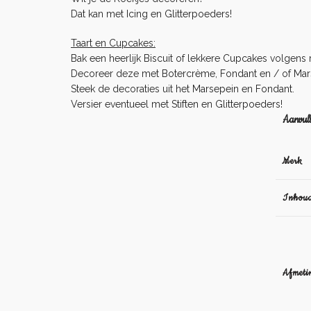
Dat kan met
Icing
en
Glitterpoeders
!
Taart en Cupcakes:
Bak een heerlijk
Biscuit
of lekkere
Cupcakes
volgens r
Decoreer deze met
Botercrème
,
Fondant
en / of
Mar
Steek de decoraties uit het
Marsepein
en
Fondant
.
Versier eventueel met
Stiften
en
Glitterpoeders
!
Aanvull
Merk
Inhou
Afmeti