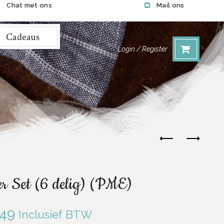
Chat met ons
Mail ons
Cadeaus
Login / Register
er Set (6 delig) (PME)
.49
Inclusief BTW