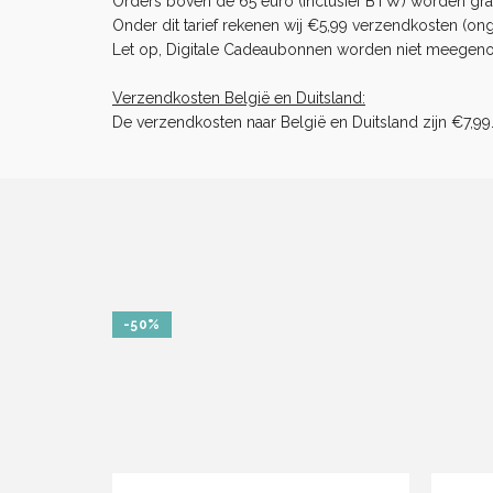
Orders boven de 65 euro (inclusief BTW) worden gra
Onder dit tarief rekenen wij €5,99 verzendkosten (ong
Let op, Digitale Cadeaubonnen worden niet meegenome
Verzendkosten België en Duitsland:
De verzendkosten naar België en Duitsland zijn €7,99
-50%