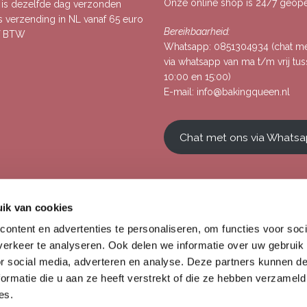
Onze online shop is 24/7 geop
, is dezelfde dag verzonden
s verzending in NL vanaf 65 euro
Bereikbaarheid:
ef BTW
Whatsapp:
0851304934
(chat m
via whatsapp van ma t/m vrij tu
10:00 en 15:00)
E-mail:
info@bakingqueen.nl
Chat met ons via Whats
ik van cookies
ontent en advertenties te personaliseren, om functies voor soci
erkeer te analyseren. Ook delen we informatie over uw gebruik
or social media, adverteren en analyse. Deze partners kunnen 
ormatie die u aan ze heeft verstrekt of die ze hebben verzameld
es.