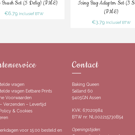
Bestel
Bestel
t Brush Set (5 Delig) (PME)
Icing Bag Adaptor Set (3 S
(PME)
€
6.79
Inclusief BTW
€
3.79
Inclusief BTW
tenservice
Contact
telde vragen
Baking Queen
elde vragen Eetbare Prints
Salland 60
ne Voorwaarden
9405GN Assen
– Verzenden – Levertijd
KVK: 67020984
 Policy & Cookies
BTW nr: NL002215730B54
eren
Openingstijden:
rkdagen voor 15:00 besteld en