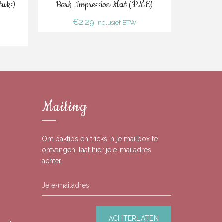
Bestel
tuks)
Bark Impression Mat (PME)
Easy Cu
€
2.29
Inclusief BTW
Mailing
Om baktips en tricks in je mailbox te
ontvangen, laat hier je e-mailadres
achter.