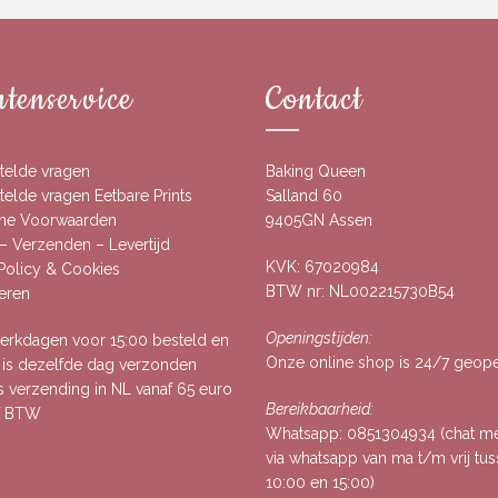
tenservice
Contact
telde vragen
Baking Queen
elde vragen Eetbare Prints
Salland 60
ne Voorwaarden
9405GN Assen
– Verzenden – Levertijd
KVK: 67020984
 Policy & Cookies
BTW nr: NL002215730B54
eren
Openingstijden:
rkdagen voor 15:00 besteld en
Onze online shop is 24/7 geop
, is dezelfde dag verzonden
s verzending in NL vanaf 65 euro
Bereikbaarheid:
ef BTW
Whatsapp:
0851304934
(chat m
via whatsapp van ma t/m vrij tu
10:00 en 15:00)