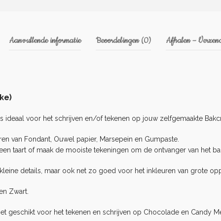
Aanvullende informatie
Beoordelingen (0)
Afhalen – Verzend
ke)
s ideaal voor het schrijven en/of tekenen op jouw zelfgemaakte Bakcr
eren van
Fondant
, Ouwel papier,
Marsepein
en Gumpaste.
en taart of maak de mooiste tekeningen om de ontvanger van het bak
kleine details, maar ook net zo goed voor het inkleuren van grote opp
en Zwart.
n niet geschikt voor het tekenen en schrijven op Chocolade en Candy Me