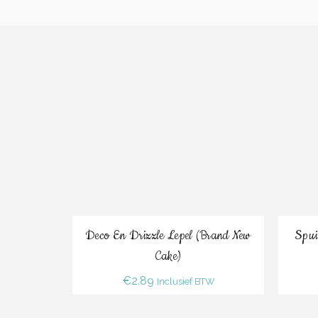
Bestel
Deco En Drizzle Lepel (Brand New
Spui
Cake)
€
2.89
Inclusief BTW