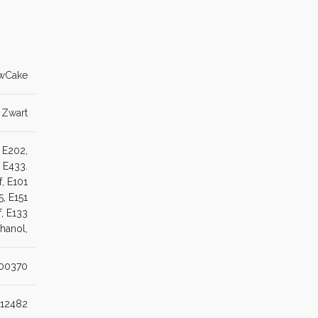
wCake
,
Zwart
 E202,
 E433.
f, E101
5, E151
f, E133
thanol,
00370
012482