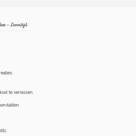
en – Levertijd
eaties.
sel te verrassen.
ervlakten.
lts.