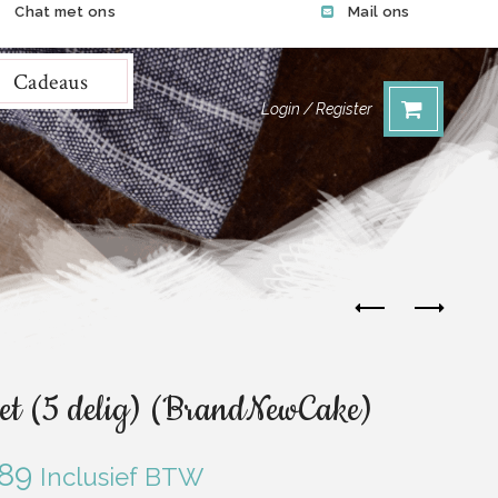
Chat met ons
Mail ons
Cadeaus
Login / Register
Set (5 delig) (BrandNewCake)
.89
Inclusief BTW