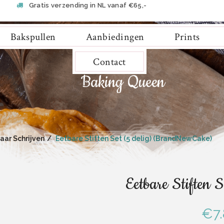
Gratis verzending in NL vanaf €65,-
Bakspullen
Aanbiedingen
Prints
Contact
aar Schrijven
Eetbare Stiften Set (5 delig) (BrandNewCake)
Eetbare Stiften 
€
7