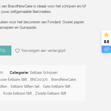
et van BrandNewCake is ideaal voor het schrijven en/of
 jouw zelfgemaakte Bakcreaties.
ruiken voor het decoreren van Fondant, Ouwel papier,
arsepein en Gumpaste.
8.8
n Set (5 delig) (BrandNewCake) aantal
TEL
Toevoegen aan verlanglijst
70
Categorie:
Eetbaar Schrijven
auwe Eetbare Stift
,
BNC00370
,
BrandNewCake
,
iften
,
Eetbare Stiften Set
,
Gele Eetbare Stift
,
,
Rode Eetbare Stift
,
Zwarte Eetbare Stift