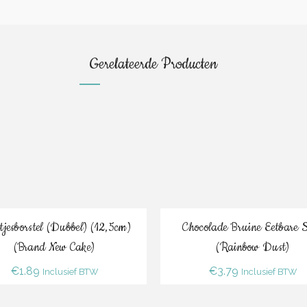
Gerelateerde Producten
Bestel
Bestel
tjesborstel (dubbel) (12,5cm)
Chocolade Bruine Eetbare S
(Brand New Cake)
(Rainbow Dust)
€
1.89
€
3.79
Inclusief BTW
Inclusief BTW