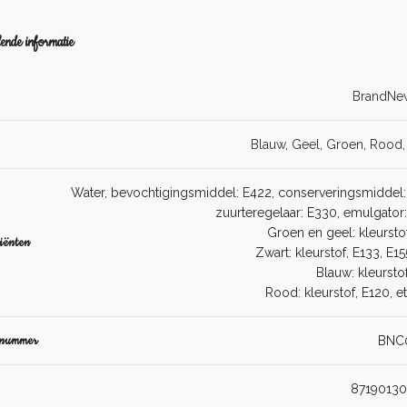
ende informatie
BrandNe
Blauw
,
Geel
,
Groen
,
Rood
Water, bevochtigingsmiddel: E422, conserveringsmiddel:
zuurteregelaar: E330, emulgator:
Groen en geel: kleursto
iënten
Zwart: kleurstof, E133, E15
Blauw: kleursto
Rood: kleurstof, E120, e
lnummer
BNC
8719013