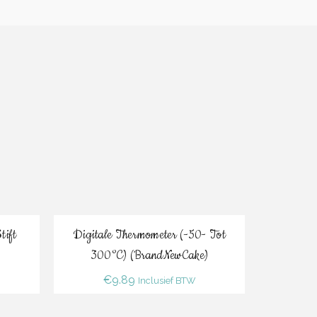
Bestel
tift
Digitale Thermometer (-50- Tot
Zwarte Eet
300°C) (BrandNewCake)
€
9.89
€
Inclusief BTW