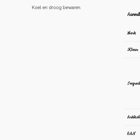
Koel en droog bewaren.
Aanvull
Merk
Kleur
Ingred
Artike
EAN