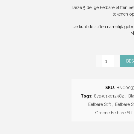
Deze 5 delige Eetbare Stiften S
tekenen op
Je kunt de stiften namelijk geb
M
Eetbare Stifte
BES
SKU:
BNC003
Tags:
8719013012482
,
Bl
Eetbare Stift
,
Eetbare St
Groene Eetbare Stift