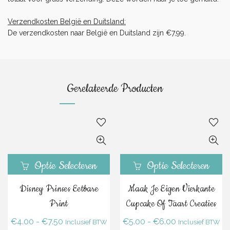
Verzendkosten België en Duitsland:
De verzendkosten naar België en Duitsland zijn €7,99.
Gerelateerde Producten
Optie Selecteren
Optie Selecteren
Disney Prinses Eetbare
Maak Je Eigen Vierkante
Print
Cupcake Of Taart Creaties
Prijsklasse:
Prijsklasse:
€
4.00
-
€
7.50
€
5.00
-
€
6.00
Inclusief BTW
Inclusief BTW