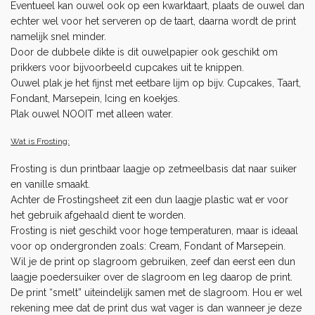
Eventueel kan ouwel ook op een kwarktaart, plaats de ouwel dan
echter wel voor het serveren op de taart, daarna wordt de print
namelijk snel minder.
Door de dubbele dikte is dit ouwelpapier ook geschikt om
prikkers voor bijvoorbeeld cupcakes uit te knippen.
Ouwel plak je het fijnst met eetbare lijm op bijv. Cupcakes, Taart,
Fondant, Marsepein, Icing en koekjes.
Plak ouwel NOOIT met alleen water.
Wat is Frosting:
Frosting is dun printbaar laagje op zetmeelbasis dat naar suiker
en vanille smaakt.
Achter de Frostingsheet zit een dun laagje plastic wat er voor
het gebruik afgehaald dient te worden.
Frosting is niet geschikt voor hoge temperaturen, maar is ideaal
voor op ondergronden zoals: Cream, Fondant of Marsepein.
Wil je de print op slagroom gebruiken, zeef dan eerst een dun
laagje poedersuiker over de slagroom en leg daarop de print.
De print “smelt” uiteindelijk samen met de slagroom. Hou er wel
rekening mee dat de print dus wat vager is dan wanneer je deze