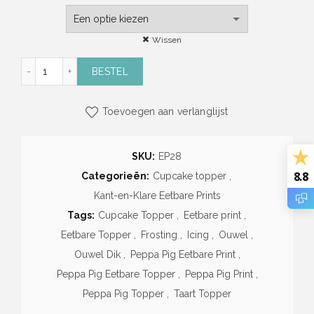
Wissen
Peppa Pig Eetbare Print aantal
BESTEL
Toevoegen aan verlanglijst
SKU:
EP28
8.8
Categorieën:
Cupcake topper
,
Kant-en-Klare Eetbare Prints
Tags:
Cupcake Topper
,
Eetbare print
,
Eetbare Topper
,
Frosting
,
Icing
,
Ouwel
,
Ouwel Dik
,
Peppa Pig Eetbare Print
,
Peppa Pig Eetbare Topper
,
Peppa Pig Print
,
Peppa Pig Topper
,
Taart Topper