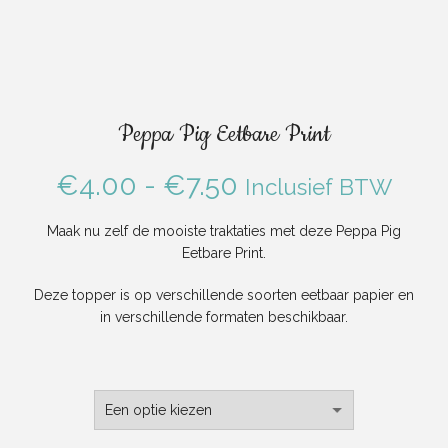
Peppa Pig Eetbare Print
Prijsklasse:
€
4.00
-
€
7.50
Inclusief BTW
€4.00
Maak nu zelf de mooiste traktaties met deze Peppa Pig
Eetbare Print.
tot
Deze topper is op verschillende soorten eetbaar papier en
€7.50
in verschillende formaten beschikbaar.