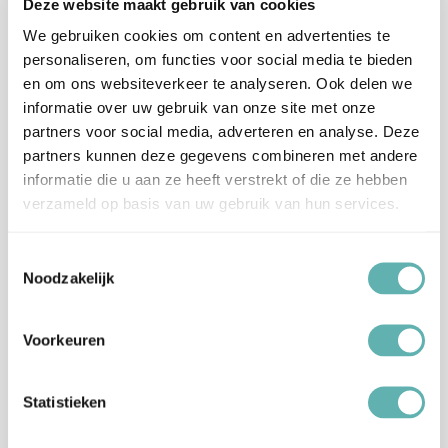
Deze website maakt gebruik van cookies
63x 2,7cm (dus 63 stuks van 2,7cm), 35x
We gebruiken cookies om content en advertenties te
3,7cm (dus 35 stuks van 3,7cm), 20x 4,7cm
personaliseren, om functies voor social media te bieden
Afmetingen
(dus 20 stuks van 4,7cm), 8x 7cm (dus 8
en om ons websiteverkeer te analyseren. Ook delen we
stuks van 7cm), 4x 9,5cm (dus 4 stuks van
informatie over uw gebruik van onze site met onze
9,5cm), 15cm, 20cm, 23cm, 25cm, 28cm
partners voor social media, adverteren en analyse. Deze
partners kunnen deze gegevens combineren met andere
Ingrediënten
Aardappelzetmeel, plantaardige
informatie die u aan ze heeft verstrekt of die ze hebben
Ouwel Dik
olie(olijfolie) en water.
verzameld op basis van uw gebruik van hun services.
Zetmeel (E1422, E1412), maltodextrine,
glycerine, suiker, water, stabilisator (E414,
Toestemmingsselectie
Ingrediënten
Noodzakelijk
E460), dextrose, emulgatoren (E435, E491,
Icing/Frosting
E471), smaakstoffen, conserveermiddel
(E202, E330), zoetstof (sucralose).
Voorkeuren
Geel:
water, glycerol E422, kleurstoffen: E102,
Statistieken
zuurteregelaar: E330, conserveermiddel:
E202