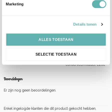
Marketing
Blauw:
water, glycerol E422, ,kleurstoffen: E133,
zuurteregelaar: E330, conserveermiddel:
Ingrediënten
E202
Details tonen
Eetbare Inkt
Rood:
water, glycerol E422, ,kleurstoffen: E 122,
zuurteregelaar: E330, conserveermiddel:
ALLES TOESTAAN
E202
Zwart:
water, glycerol E422, ,kleurstoffen: E 151,
SELECTIE TOESTAAN
E122, E133, E102, E110, zuurteregelaar: E330,
conserveermiddel: E202
Beoordelingen
Er zijn nog geen beoordelingen.
Enkel ingelogde klanten die dit product gekocht hebben,