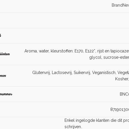
BrandNe
d
Aroma, water, kleurstoffen: E170, E122*, rijst en tapiocaz
iënten
glycol, sucrose-ester
Glutenvrij, Lactosevrij, Suikervrij, Veganistisch, Veget
enen
Kosher,
lnummer
BNC
87190130
Enkel ingelogde klanten die dit 
schrijven.