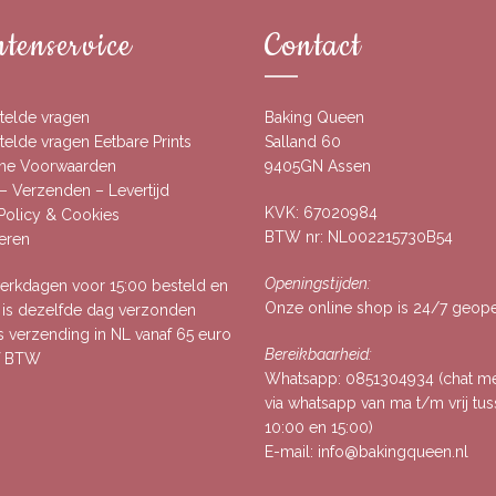
tenservice
Contact
telde vragen
Baking Queen
elde vragen Eetbare Prints
Salland 60
ne Voorwaarden
9405GN Assen
– Verzenden – Levertijd
KVK: 67020984
 Policy & Cookies
BTW nr: NL002215730B54
eren
Openingstijden:
rkdagen voor 15:00 besteld en
Onze online shop is 24/7 geop
, is dezelfde dag verzonden
s verzending in NL vanaf 65 euro
Bereikbaarheid:
ef BTW
Whatsapp:
0851304934
(chat m
via whatsapp van ma t/m vrij tu
10:00 en 15:00)
E-mail:
info@bakingqueen.nl