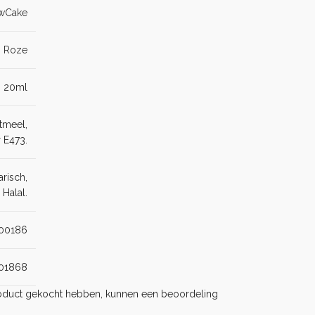
wCake
Roze
20ml
etmeel,
 E473.
arisch,
 Halal.
00186
01868
product gekocht hebben, kunnen een beoordeling