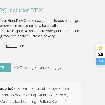
.29
Inclusief BTW
f van BrandNewCake creëer je moeiteloos prachtige
haduwen en details op jouw bakcreaties.
eurstof is speciaal ontwikkeld voor gebruik met een
gt voor een egale en intense dekking.
Inhoud:
20ml
8.8
 Kleurstof (20ml) (BrandNewCake) aantal
TEL
Toevoegen aan verlanglijst
egorieën:
Airbrush Kleurstof
,
Nieuw Binnen!
airbrush food coloring
,
Airbrush Kleurstof
,
wCake
,
cake decorating
,
Eetbare Kleurstof
,