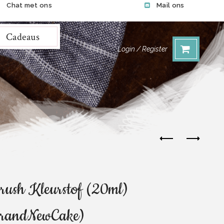
Chat met ons
Mail ons
Cadeaus
Login / Register
rush Kleurstof (20ml)
randNewCake)