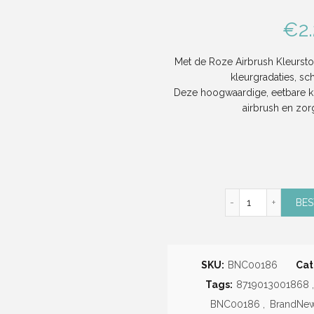
€
2
Met de Roze Airbrush Kleursto
kleurgradaties, sc
Deze hoogwaardige, eetbare kl
airbrush en zor
Roze Airbrush
BES
SKU:
BNC00186
Cat
Tags:
8719013001868
,
BNC00186
,
BrandNe