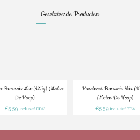
Gerelateerde Producten
Bestel
Bestel
n Bavarois Mix (125g) (Molen
Hazelnoot Bavarois Mix (1
De Hoop)
(Molen De Hoop)
€
5.59
€
5.59
Inclusief BTW
Inclusief BTW