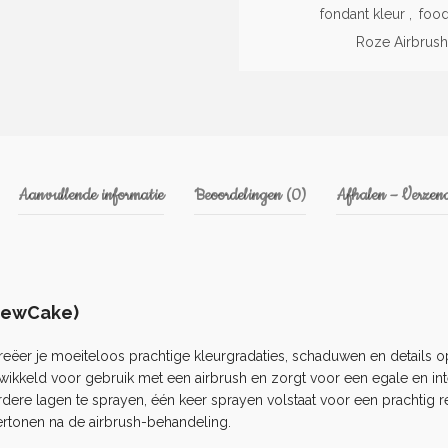
fondant kleur
,
food
Roze Airbrush
Aanvullende informatie
Beoordelingen (0)
Afhalen – Verzend
dNewCake)
ëer je moeiteloos prachtige kleurgradaties, schaduwen en details op
twikkeld voor gebruik met een
airbrush
en zorgt voor een egale en in
dere lagen te sprayen, één keer sprayen volstaat voor een prachtig re
rtonen na de airbrush-behandeling.