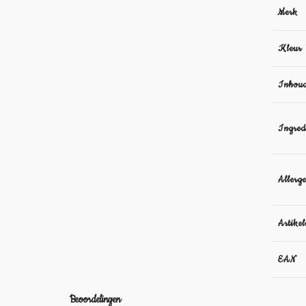
Merk
Kleur
Inhou
Ingred
Allerg
Artike
EAN
Beoordelingen