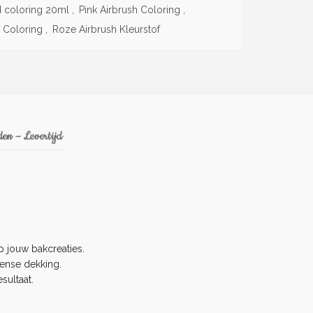
 coloring 20ml
,
Pink Airbrush Coloring
,
 Coloring
,
Roze Airbrush Kleurstof
en – Levertijd
 jouw bakcreaties.
tense dekking.
sultaat.