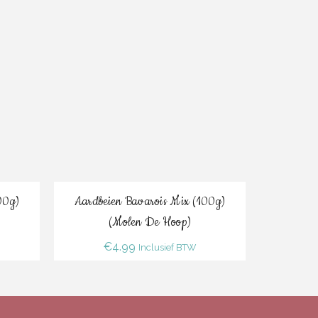
Bestel
00g)
Aardbeien Bavarois Mix (100g)
Bitterko
(Molen De Hoop)
€
4.99
Inclusief BTW