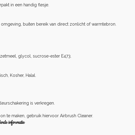
akt in een handig flesje.
e omgeving, buiten bereik van direct zonlicht of warmtebron.
cazetmeel, glycol, sucrose-ester E473.
risch, Kosher, Halal.
leurschakering is verkregen.
oon te maken, gebruik hiervoor Airbrush Cleaner.
ende informatie