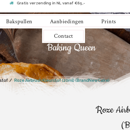
Gratis verzending in NL vanaf €65,-
Bakspullen
Aanbiedingen
Prints
Contact
stof
Roze Airbrush Kleurstof (20ml) (BrandNewCake)
Roze Airb
(B